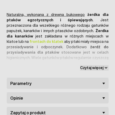
Naturalna, wykonana z drewna bukowego
żerdka dla
ptaków egzotycznych i śpiewających
. Jest
przeznaczona dla wszelkiego różnego rodzaju gatunków
papużek, kanarków i innych ptaszków ozdobnych.
Żerdka
dla kanarków
jest zakładana w różnych miejscach w
klatce lub na
frontach do klatek
aby ptaki miały miejsca na
przesiadywanie i odpoczynek. Dodatkowo
żerdź do
przysiadywania dla ptaków
stosowane jest w celach
higienicznych. Wiele gatunków ptaków regularnie czyszczą
i ostrzą sobie dzioby w celach zdrowotnych i
Czytaj więcej
estetycznych, dlatego ważne jest aby takie żerdki były z
naturalnych materiałów bezpiecznych dla ptaków
ozdobnych i śpiewających.
Żerdka wypoczynkowa dla
Parametry
ptaków śpiewających
ma średnicę 10mm i długość
całkowitą 1mb. Należy pamiętać aby palików na których
ptaki będą wypoczywać dopierać odpowiednio do gatunku
Opinie
ptaków tak aby ptak swobodnie pazurami obejmował
żerdź ale żeby pazury nie stykały się ze sobą. Dlatego w
ofercie dostępne są również:
Zapytaj o produkt