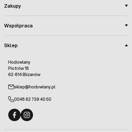
Zakupy
Współpraca
Sklep
Hodowlany
Piotrów 18
62-814 Blizanów
sklep@hodowlany.pl
0048 62 739 40 50
Fermo - facebook
Fermo - Instagram