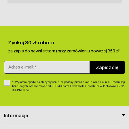
żerdzie do ostrzenia dziobów o średnicy 12mm
żerdzie dla kanarków i papug 18mm
.
Zyskaj 30 zł rabatu
za zapis do newslettera (przy zamówieniu powyżej 350 zł)
Adres e-mail
Zapisz się
Wyrażam zgodę na otrzymywanie na podany przeze mnie adres e-mail informacji
handlowych pochodzących od FERMO Karol Owczarek, z siedzibą w Piotrowie 18, 62-
814 Blizanów.
Informacje