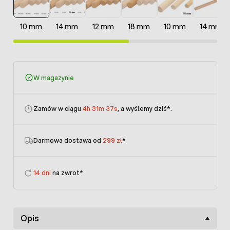
10 mm
14 mm
12 mm
18 mm
10 mm
14 mm
W magazynie
Zamów w ciągu
4h 31m 37s
, a wyślemy dziś
*.
Darmowa dostawa od
299 zł
*
14 dni
na zwrot*
Opis