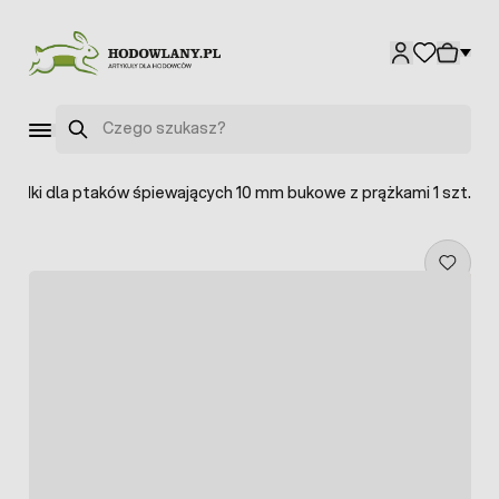
Przejdź do treści
Szukaj
Żerdki dla ptaków śpiewających 10 mm bukowe z prążkami 1 szt.