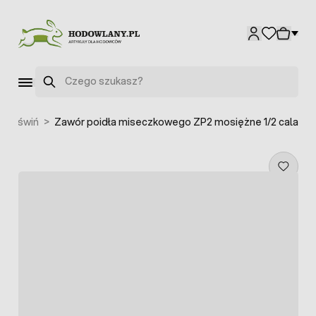
Przejdź do treści
Szukaj
 dla świń
>
Zawór poidła miseczkowego ZP2 mosiężne 1/2 cala