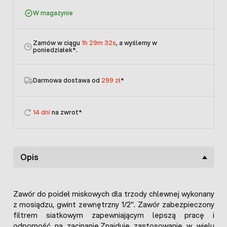
W magazynie
Zamów w ciągu
1h 29m 32s
, a wyślemy w
poniedziałek
*.
Darmowa dostawa od
299 zł
*
14 dni
na zwrot*
Opis
Zawór do poideł miskowych dla trzody chlewnej wykonany
z mosiądzu, gwint zewnętrzny 1/2''. Zawór zabezpieczony
filtrem siatkowym zapewniającym lepszą pracę i
odporność na zacinanie.Znajduje zastosowanie w wielu