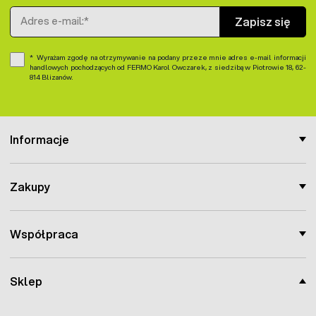
Adres e-mail
Zapisz się
Wyrażam zgodę na otrzymywanie na podany przeze mnie adres e-mail informacji
handlowych pochodzących od FERMO Karol Owczarek, z siedzibą w Piotrowie 18, 62-
814 Blizanów.
Informacje
Zakupy
Współpraca
Sklep