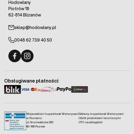
Hodowlany
Piotrów 18
62-814 Blizanów
sklep@hodowlany.pl
0048 62 739 40 50
Fermo - facebook
Fermo - Instagram
Obsługiwane płatności:
Wojewódzki Inspektorat Weterynarii
Główny Inspektorat Weterynarii
w Poznaniu
Obrót produktami leczniczymi
ul. Grunwaldzka 250
OTC na odległość
60-166 Poznań