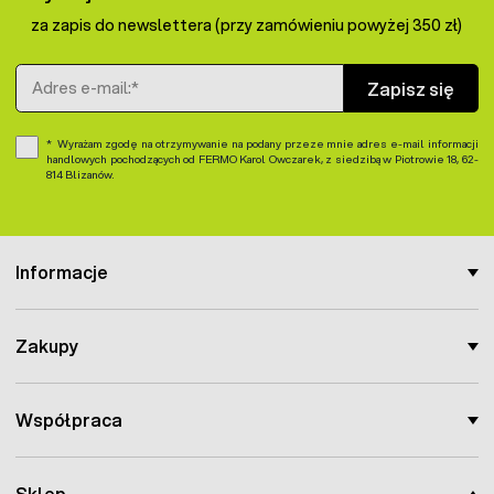
za zapis do newslettera (przy zamówieniu powyżej 350 zł)
Adres e-mail
Zapisz się
Wyrażam zgodę na otrzymywanie na podany przeze mnie adres e-mail informacji
handlowych pochodzących od FERMO Karol Owczarek, z siedzibą w Piotrowie 18, 62-
814 Blizanów.
Informacje
Zakupy
Współpraca
Sklep