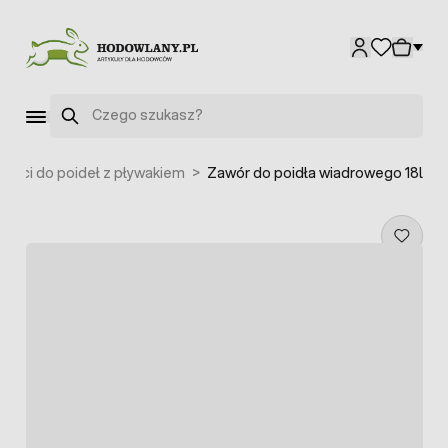
Przejdź do treści
Szukaj
zęści do poideł z pływakiem
>
Zawór do poidła wiadrowego 18l