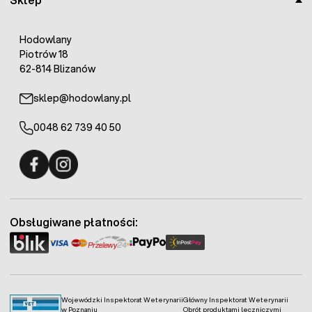
Hodowlany
Piotrów 18
62-814 Blizanów
sklep@hodowlany.pl
0048 62 739 40 50
Fermo - facebook
Fermo - Instagram
Obsługiwane płatności:
Wojewódzki Inspektorat Weterynarii
Główny Inspektorat Weterynarii
w Poznaniu
Obrót produktami leczniczymi