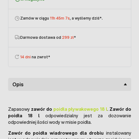
Zamów w ciągu
11h 45m 7s
, a wyślemy dziś
*.
Darmowa dostawa od
299 zł
*
14 dni
na zwrot*
Opis
Zapasowy
zawór do
poidła pływakowego 18 l
.
Zawór do
poidła 18 l
odpowiedzialny jest za dozowanie
odpowiedniej ilości wody w misie poidła.
Zawór do poidła wiadrowego dla drobiu
instalowany