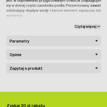
jest w odpowiednio przygotowanym otworze znajdującym
się w dolnej części zasobnika poidła. Prezentowany
zawór
odcinający dopływ wody
stanowi element zapasowy lub
wymienny.
W ofercie sklepu dostępne są również inne części do
Czytaj więcej
poidła wiadrowego 18 litrów.
Parametry
Opinie
Zapytaj o produkt
Zyskaj 30 zł rabatu