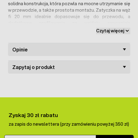
solidna konstrukcja, która pozwla na mocne utrzymanie się
w przewodzie, a także prostota montażu. Zatyczka na wąż
fi 20 mm idealnie dopasowuje się do przewodu, a
dodatkowe profilowania na wejściu zapewniają
szczelność
całego systemu. Zatyczka bardzo dobrze
Czytaj więcej
dopasowuje się do kształtu gumowego węża skutecznie
uniemożliwiając przepuszczanie wody.
Opinie
Zapytaj o produkt
Zyskaj 30 zł rabatu
za zapis do newslettera (przy zamówieniu powyżej 350 zł)
Adres e-mail