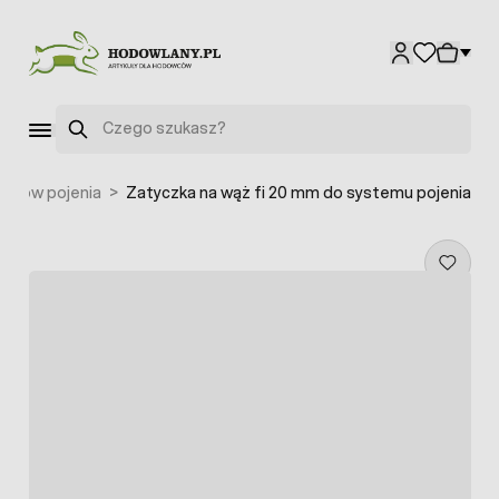
Przejdź do treści
Szukaj
temów pojenia
>
Zatyczka na wąż fi 20 mm do systemu pojenia