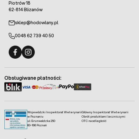
Piotrów 18
62-814 Blizanów
sklep@hodowlany.pl
0048 62 739 40 50
Fermo - facebook
Fermo - Instagram
Obsługiwane płatności:
Wojewódzki Inspektorat Weterynarii
Główny Inspektorat Weterynarii
w Poznaniu
Obrót produktami leczniczymi
ul. Grunwaldzka 250
OTC na odległość
60-166 Poznań