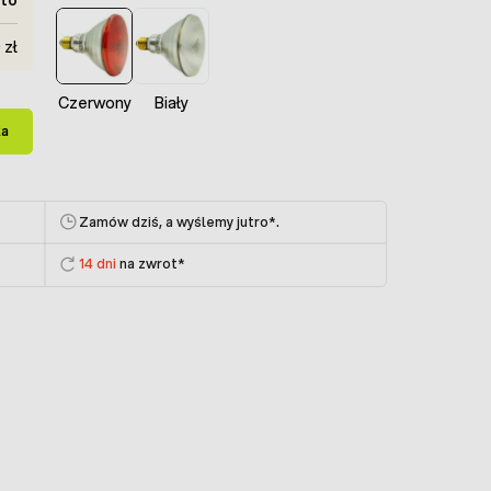
 zł
Czerwony
Biały
ka
Zamów dziś, a wyślemy jutro
*.
14 dni
na zwrot*