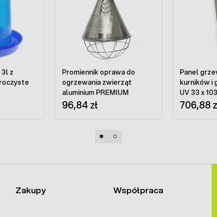
z
Promiennik oprawa do
Panel grze
roczyste
ogrzewania zwierząt
kurników i
aluminium PREMIUM
UV 33 x 10
96,84 zł
706,88 z
Zakupy
Współpraca