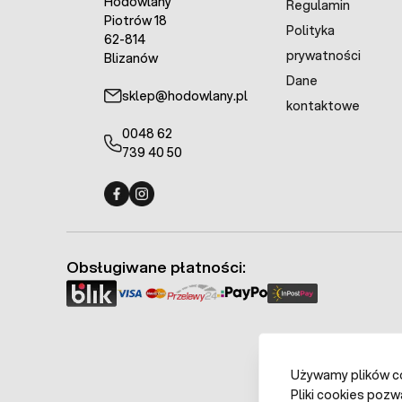
Hodowlany
Regulamin
Piotrów 18
Polityka
62-814
prywatności
Blizanów
Dane
sklep@hodowlany.pl
kontaktowe
0048 62
739 40 50
Fermo - facebook
Fermo - Instagram
Obsługiwane płatności:
Używamy plików coo
Pliki cookies pozw