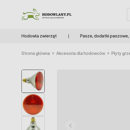
Przejdź do treści
S
Hodowla zwierząt
Pasze, dodatki paszowe,
Strona główna
>
Akcesoria dla hodowców
>
Płyty grz