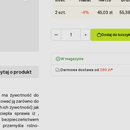
2 szt.
-4%
45,03 zł
55,39
Dodaj do koszy
Ilość
W magazynie
Darmowa dostawa od
299 zł
*
ytaj o produkt
V ma żywotność do
tować ją zarówno do
 ich żywotność) jak
iepła sprawia iż ,
 i bezpieczeństwem
 przemyśle rolno-