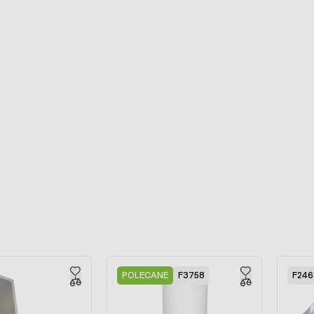
POLECANE
F3758
F246