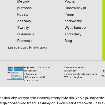
Metody
Poznaj
płatności
Hodowlany.pl
Koszty
Team
dostawy
hodowlany
Zwroty i
Wycofane ze
reklamacje
sprzedaży
Promocje
Blog
Zażądaj zwrotu jako gość
Wojewódzki Inspektorat
Główny Inspektorat
Weterynarii
Weterynarii
Co
w Poznaniu
Obrót produktami leczniczymi
re
ul. Grunwaldzka 250
OTC na odległość
60-166 Poznań
kies, aby korzystanie z naszej strony było dla Ciebie jak najbardz
alają dopasować treści i reklamy do Twoich zainteresowań. Jeśli si