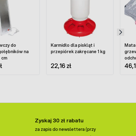
wczy do
Karmidło dla piskląt i
Mata
 gołębników na
przepiórek zakręcane 1 kg
grze
3 cm
odch
ł
22,16 zł
moc 
46,1
Zyskaj 30 zł rabatu
za zapis do newslettera (przy