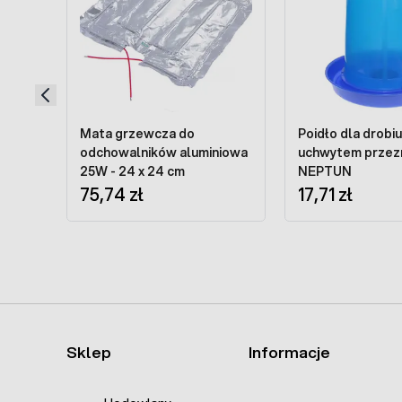
Mata grzewcza do
Poidło dla drobiu 3l 
odchowalników aluminiowa
uchwytem przez
25W - 24 x 24 cm
NEPTUN
75,74 zł
17,71 zł
Sklep
Informacje