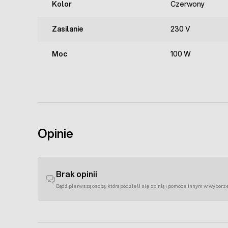
Kolor
Czerwony
Zasilanie
230 V
Moc
100 W
Opinie
Brak opinii
Bądź pierwszą osobą, która podzieli się opinią i pomoże innym w wyborz