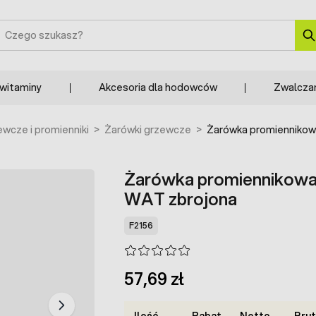
zukaj
 witaminy
Akcesoria dla hodowców
Zwalcza
ewcze i promienniki
>
Żarówki grzewcze
>
Żarówka promiennikow
Żarówka promiennikowa
WAT zbrojona
F2156
57,69 zł
Ilość
Rabat
Netto
Bru