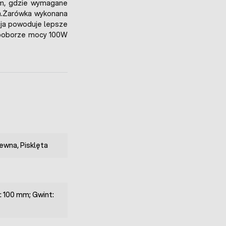
tam, gdzie wymagane
ia.Żarówka wykonana
cja powoduje lepsze
y poborze mocy 100W
ewna, Pisklęta
: 100 mm; Gwint: