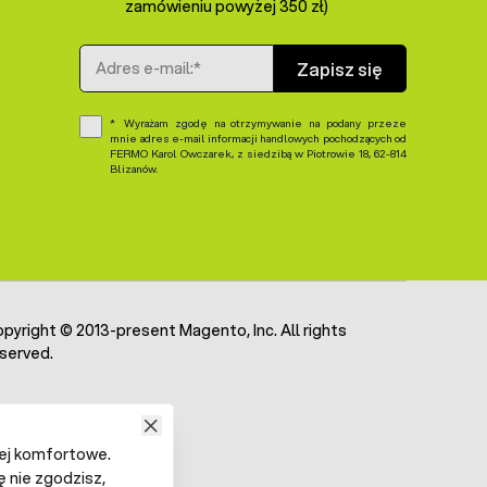
zamówieniu powyżej 350 zł)
Adres e-mail
Zapisz się
Wyrażam zgodę na otrzymywanie na podany przeze
mnie adres e-mail informacji handlowych pochodzących od
FERMO Karol Owczarek, z siedzibą w Piotrowie 18, 62-814
Blizanów.
pyright © 2013-present Magento, Inc. All rights
served.
iej komfortowe.
ę nie zgodzisz,