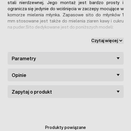
stali nierdzewnej. Jego montaż jest bardzo prosty i
ogranicza się jedynie do wciśnięcia w zaczepy mocujące w
komorze mielenia młynka. Zapasowe sito do młynków 1
mm stosowane jest także do mielenia ziaren kawy i cukru
na puder.Sito dedykowane jest do poniższych modeli:
młynek do mielenia zbóż 580 W
Czytaj więcej
młynek do zboża 750W
młynek do mielenia zboża 750W Magnum
młynek do rozdrabniania ziaren 900W
Parametry
Opinie
Zapytaj o produkt
Produkty powiązane