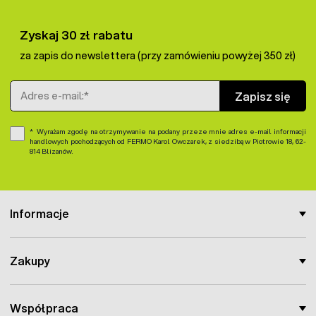
sztuk.
Zyskaj 30 zł rabatu
za zapis do newslettera (przy zamówieniu powyżej 350 zł)
Adres e-mail
Zapisz się
Wyrażam zgodę na otrzymywanie na podany przeze mnie adres e-mail informacji
handlowych pochodzących od FERMO Karol Owczarek, z siedzibą w Piotrowie 18, 62-
814 Blizanów.
Informacje
Zakupy
Współpraca