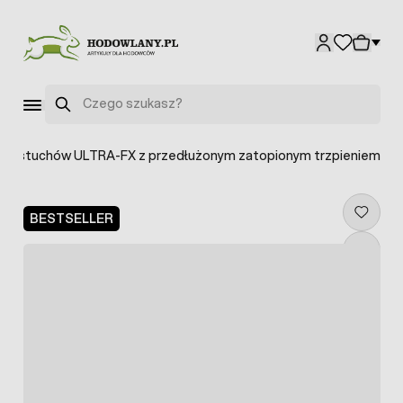
Przejdź do treści
Szukaj
o pastuchów ULTRA-FX z przedłużonym zatopionym trzpieniem
BESTSELLER