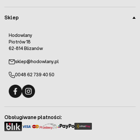
Sklep
Hodowlany
Piotrów 18
62-814 Blizanów
sklep@hodowlany.pl
0048 62 739 40 50
Fermo - facebook
Fermo - Instagram
Obsługiwane płatności: