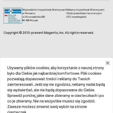
Wojewódzki Inspektorat Weterynarii
Główny Inspektorat Weterynarii
w Poznaniu
Obrót produktami leczniczymi
ul. Grunwaldzka 250
OTC na odległość
60-166 Poznań
Copyright © 2013-present Magento, Inc. All rights reserved.
Używamy plików cookies, aby korzystanie z naszej strony
było dla Ciebie jak najbardziej komfortowe. Pliki cookies
pozwalają dopasować treści i reklamy do Twoich
zainteresowań. Jeśli się nie zgodzisz, reklamy nadal będą
się wyświetlać, ale nie będą dopasowane do Ciebie.
Sprawdź poniżej, jakie dane zbieramy w ciasteczkach i po
co je zbieramy. Nie na wszystkie musisz się zgodzić.
Zawsze możesz zmienić swój wybór na stronie
ciasteczek.