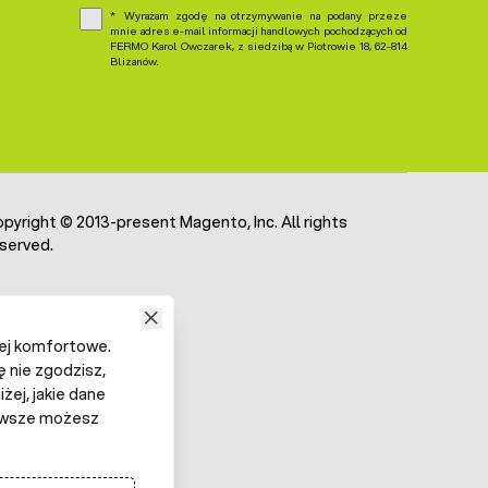
Wyrażam zgodę na otrzymywanie na podany przeze
mnie adres e-mail informacji handlowych pochodzących od
FERMO Karol Owczarek, z siedzibą w Piotrowie 18, 62-814
Blizanów.
pyright © 2013-present Magento, Inc. All rights
served.
iej komfortowe.
ę nie zgodzisz,
żej, jakie dane
 Zawsze możesz