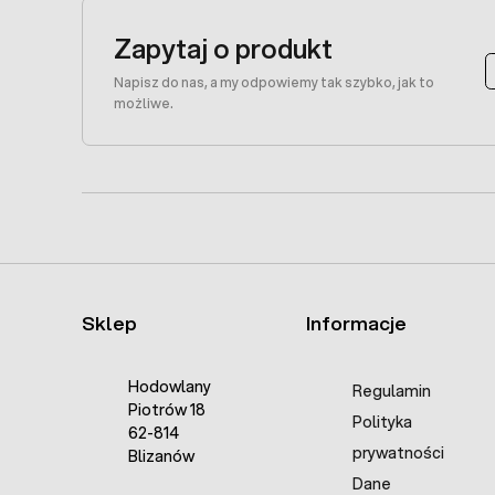
Zapytaj o produkt
Napisz do nas, a my odpowiemy tak szybko, jak to
możliwe.
Sklep
Informacje
Hodowlany
Regulamin
Piotrów 18
Polityka
62-814
prywatności
Blizanów
Dane