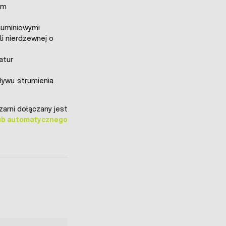
cm
luminiowymi
li nierdzewnej o
atur
ływu strumienia
arni dołączany jest
ub automatycznego