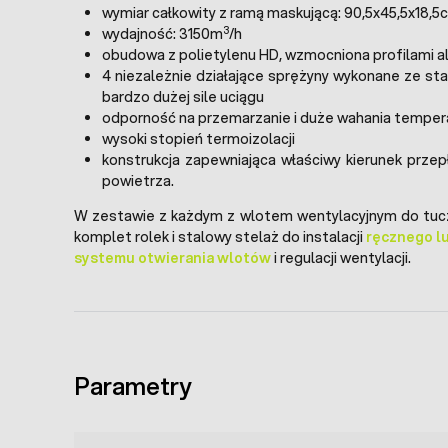
wymiar całkowity z ramą maskującą: 90,5x45,5x18,5
3
wydajność: 3150m
/h
obudowa z polietylenu HD, wzmocniona profilami a
4 niezależnie działające sprężyny wykonane ze sta
bardzo dużej sile uciągu
odporność na przemarzanie i duże wahania temper
wysoki stopień termoizolacji
konstrukcja zapewniająca właściwy kierunek przep
powietrza.
W zestawie z każdym z wlotem wentylacyjnym do tucz
komplet rolek i stalowy stelaż do instalacji
ręcznego l
systemu otwierania wlotów
i regulacji wentylacji.
Parametry