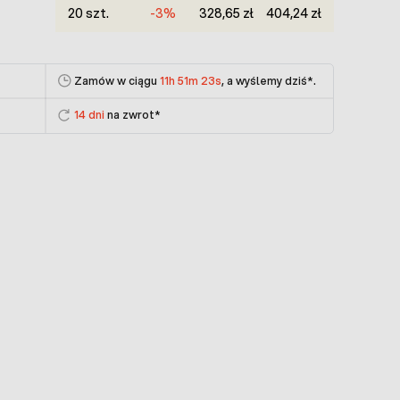
20 szt.
-3%
328,65 zł
404,24 zł
Zamów w ciągu
11h 51m 23s
, a wyślemy dziś
*.
14 dni
na zwrot*