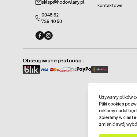
sklep@hodowlany.pl
kontaktowe
0048 62
739 40 50
Fermo - facebook
Fermo - Instagram
Obsługiwane płatności:
Używamy plików coo
Pliki cookies pozw
reklamy nadal będ
zbieramy w ciaste
zmienić swój wybór