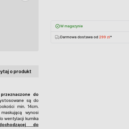
W magazynie
Darmowa dostawa od
299 zł
*
ytaj o produkt
 przeznaczone do
zystosowane są do
okości min. 14cm.
 maskującą wynosi
do wentylacji kurnika
dochodzącej do