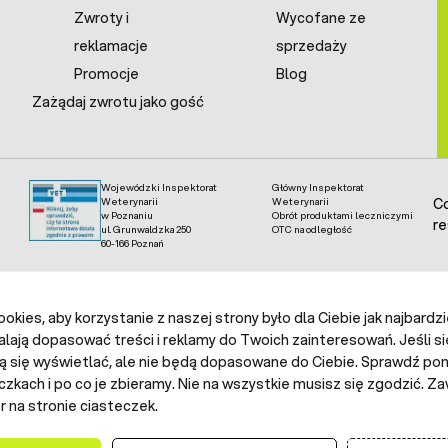
Zwroty i
Wycofane ze
reklamacje
sprzedaży
Promocje
Blog
Zażądaj zwrotu jako gość
Wojewódzki Inspektorat
Główny Inspektorat
Weterynarii
Weterynarii
Co
w Poznaniu
Obrót produktami leczniczymi
re
ul. Grunwaldzka 250
OTC na odległość
60-166 Poznań
kies, aby korzystanie z naszej strony było dla Ciebie jak najbardz
alają dopasować treści i reklamy do Twoich zainteresowań. Jeśli si
ą się wyświetlać, ale nie będą dopasowane do Ciebie. Sprawdź poni
czkach i po co je zbieramy. Nie na wszystkie musisz się zgodzić.
 na stronie ciasteczek.