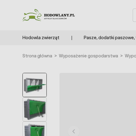
Przejdź do treści
S
Hodowla zwierząt
Pasze, dodatki paszowe,
Strona główna
>
Wyposażenie gospodarstwa
>
Wypo
POLECANE