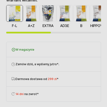
F-L
A+Z
EXTRA
AD3E
B
HIPPOVIT
W magazynie
Zamów dziś, a wyślemy jutro
*.
Darmowa dostawa od
299 zł
*
14 dni
na zwrot*