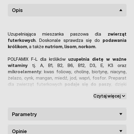
Opis
Uzupełniająca mieszanka paszowa dla
zwierząt
futerkowych
. Doskonale sprawdza się do
podawania
królikom
, a także
nutriom
,
lisom
,
norkom
.
POLFAMIX F-L dla królików
uzupełnia dietę w ważne
witaminy
tj. A, B1, B2, B6, B12, D3, E, K3 oraz
mikroelementy
: kwas foliowy, cholinę, biotynę, niacynę,
żelazo, cynk, mangan, miedź, jod, wapń, fosfor. Preparat
dla zwierząt futerkowych
podaje się do paszy
, dzięki
czemu jest bardzo łatwy i wydajny w użyciu.
Czytaj więcej
Do najważniejszych zalet wynikających ze stosowania
witamin dla królików należą:
Parametry
poprawa jakości okrywy włosowej,
lepsza kondycja i zdrowotność królików,
wyższa odporność królików,
Opinie