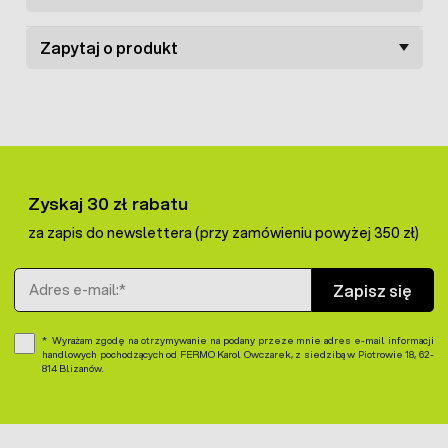
lepszy rozwój młodych królików,
Zapytaj o produkt
Stosowanie króliki:
Młodzież 2-3 mies. życia: 0,75-1 g/szt. dziennie
Młodzież 3-6 mies. życia: 1,5 g/szt. dziennie
Samice kotne i karmiące: 2,5 g/szt. dziennie
Zyskaj 30 zł rabatu
za zapis do newslettera (przy zamówieniu powyżej 350 zł)
Adres e-mail
Zapisz się
Wyrażam zgodę na otrzymywanie na podany przeze mnie adres e-mail informacji
handlowych pochodzących od FERMO Karol Owczarek, z siedzibą w Piotrowie 18, 62-
814 Blizanów.