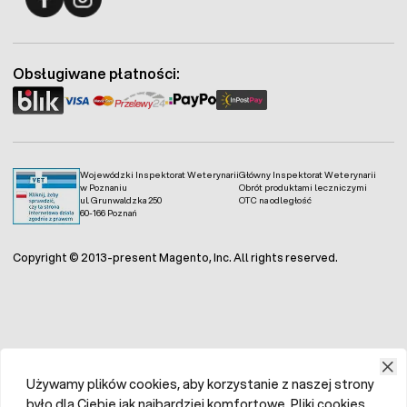
Fermo - facebook
Fermo - Instagram
Obsługiwane płatności:
Wojewódzki Inspektorat Weterynarii
Główny Inspektorat Weterynarii
w Poznaniu
Obrót produktami leczniczymi
ul. Grunwaldzka 250
OTC na odległość
60-166 Poznań
Copyright © 2013-present Magento, Inc. All rights reserved.
Używamy plików cookies, aby korzystanie z naszej strony
było dla Ciebie jak najbardziej komfortowe. Pliki cookies