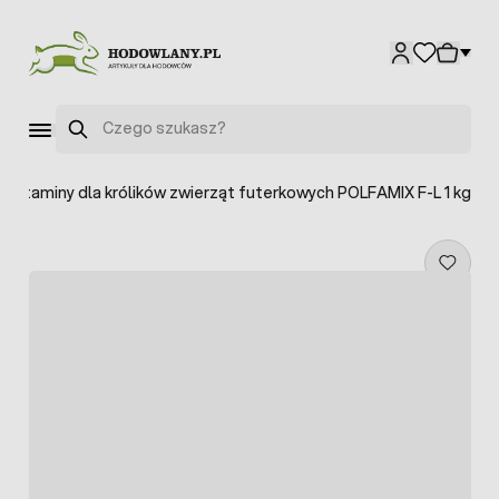
Przejdź do treści
Szukaj
Witaminy dla królików zwierząt futerkowych POLFAMIX F-L 1 kg