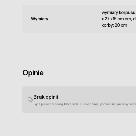
wymiary korpus
Wymiary
x 27 x15 cm cm, 
korby: 20 cm
Opinie
Brak opinii
Bądź pierwszą osobą, która podzieli się opinią i pomoże innym w wyborz