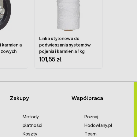
o
Linka stylonowa do
i karmienia
podwieszania systemów
szowych
pojenia i karmienia 1kg
101,55 zł
Zakupy
Współpraca
Metody
Poznaj
płatności
Hodowlany.pl
Koszty
Team