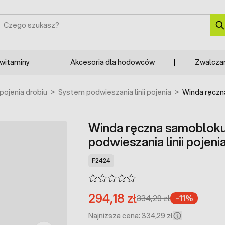
zukaj
 witaminy
Akcesoria dla hodowców
Zwalcza
pojenia drobiu
>
System podwieszania linii pojenia
>
Winda ręczna
Winda ręczna samobloku
podwieszania linii pojeni
F2424
294,18 zł
334,29 zł
-11%
Najniższa cena: 334,29 zł