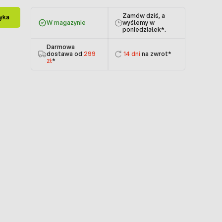
Zamów dziś, a
yka
W magazynie
wyślemy w
poniedziałek
*.
Darmowa
dostawa od
299
14 dni
na zwrot*
zł
*