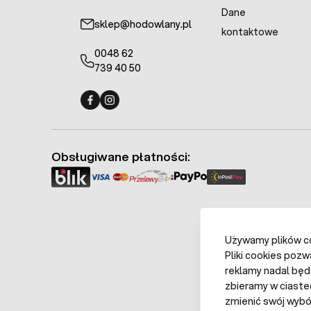
Dane
sklep@hodowlany.pl
kontaktowe
0048 62
739 40 50
Fermo - facebook
Fermo - Instagram
Obsługiwane płatności:
Używamy plików coo
Pliki cookies pozw
reklamy nadal będ
zbieramy w ciaste
zmienić swój wybór