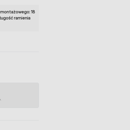
u montażowego: 18
długość ramienia
e.