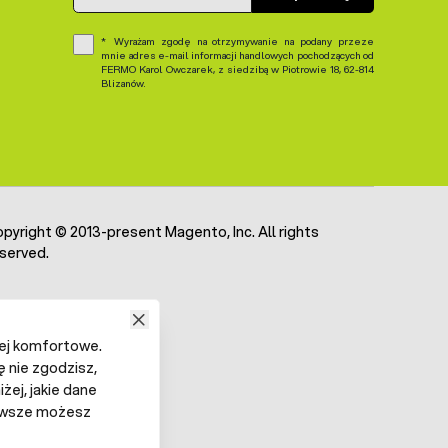
Wyrażam zgodę na otrzymywanie na podany przeze
mnie adres e-mail informacji handlowych pochodzących od
FERMO Karol Owczarek, z siedzibą w Piotrowie 18, 62-814
Blizanów.
pyright © 2013-present Magento, Inc. All rights
served.
iej komfortowe.
ę nie zgodzisz,
żej, jakie dane
 Zawsze możesz