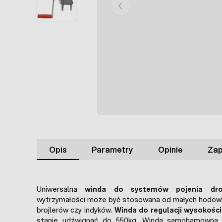
Opis
Parametry
Opinie
Zap
Uniwersalna
winda do systemów pojenia dro
wytrzymałości może być stosowana od małych hodowli
brojlerów czy indyków.
Winda do regulacji wysokości 
stanie udźwignąć do 550kg. Winda samohamowna d