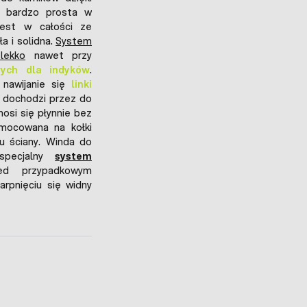
 i bardzo prosta w
est w całości ze
a i solidna.
System
lekko
nawet przy
wych dla indyków
.
 nawijanie się
linki
e dochodzi przez do
nosi się płynnie bez
ocowana na kołki
u ściany. Winda do
specjalny
system
ed przypadkowym
rpnięciu się widny