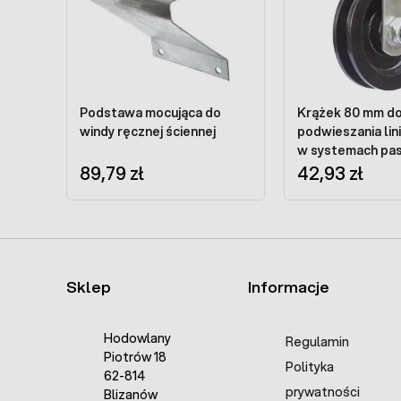
Podstawa mocująca do
Krążek 80 mm d
windy ręcznej ściennej
podwieszania lini
w systemach pa
89,79 zł
42,93 zł
Sklep
Informacje
Hodowlany
Regulamin
Piotrów 18
Polityka
62-814
prywatności
Blizanów