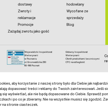
dostawy
hodowlany
Zwroty i
Wycofane ze
reklamacje
sprzedaży
Promocje
Blog
Zażądaj zwrotu jako gość
Wojewódzki Inspektorat
Główny Inspektorat
Weterynarii
Weterynarii
Co
w Poznaniu
Obrót produktami leczniczymi
re
ul. Grunwaldzka 250
OTC na odległość
60-166 Poznań
kies, aby korzystanie z naszej strony było dla Ciebie jak najbardz
alają dopasować treści i reklamy do Twoich zainteresowań. Jeśli si
ą się wyświetlać, ale nie będą dopasowane do Ciebie. Sprawdź poni
czkach i po co je zbieramy. Nie na wszystkie musisz się zgodzić.
 na stronie ciasteczek.