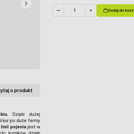
Dodaj do kosz
Ilość
ytaj o produkt
biu
. Dzięki dużej
 kur po duże fermy
linii pojenia
jest w
o kurników dzięki