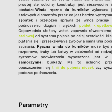
prostej ale solidnej konstrukcji jest niezawodnie
obsłudze.
Winda ręczna do kurników
wykonana j
stalowych elementów przez co jest bardzo wytrzymał
zębatek i przełożeń sprawia że winda pracuje 
podnoszeniu długich i ciężkich
poideł kropelko
Odpowiednio ułożony wałek zapewnia równomierne
stalowej
od systemu pojenia po całej szerokości. Ni
plątania się i przeskakiwania zwojów a sama linia pod
zacinania.
Ręczna winda do kurników
może być m
rozporowe, śruby lub kotwy w zależności od rodzaj
systemów podwieszania wyposażona jest w 
samoczynnej blokady
. Ma to uchronić prz
opuszczeniem się
linii do pojenia niosek
czy wysza
podczas podnoszenia.
Parametry