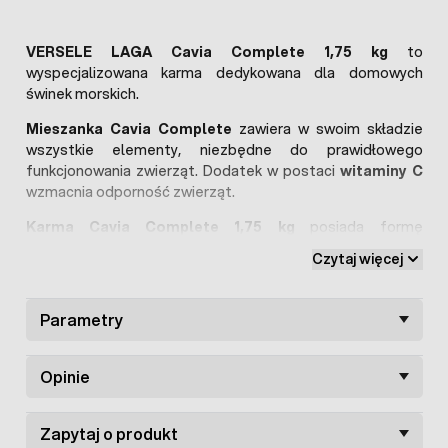
VERSELE LAGA Cavia Complete 1,75 kg
to
wyspecjalizowana karma dedykowana dla domowych
świnek morskich.
Mieszanka Cavia Complete
zawiera w swoim składzie
wszystkie elementy, niezbędne do prawidłowego
funkcjonowania zwierząt. Dodatek w postaci
witaminy C
wzmacnia odporność zwierząt.
Karma Cavia Complete 1,75 kg
posiada formę
wygodnych granulek oraz długich włókien, pozwalając na
Czytaj więcej
naturalne ścieranie zębów kanwii. Dodatek w postaci
owoców z czarnego bzu i ziół zwiększa atrakcyjność
mieszanki, dzięki czemu zwierzęta chętnie ją pobierają.
Parametry
Mieszankę
Versele Laga Complete 1,75 kg
podaje się w
odpowiedniej dawce, w zależności od wielkości i rasy kawii
Opinie
domowej, dawka powinna znajdować się w przedziale
35 –
50 g
. Należy pamiętać o stałym dostępie do świeżej wody
pitnej.
Zapytaj o produkt