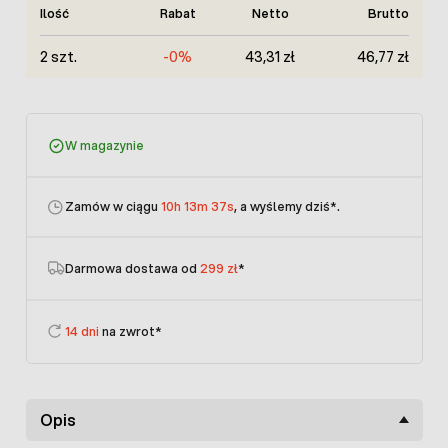
Ilość
Rabat
Netto
Brutto
2 szt.
-0%
43,31 zł
46,77 zł
W magazynie
Zamów w ciągu
10h 13m 37s
, a wyślemy dziś
*.
Darmowa dostawa od
299 zł
*
14 dni
na zwrot*
Opis