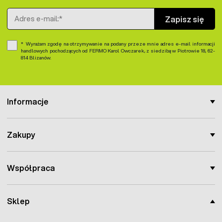
Adres e-mail
Zapisz się
Wyrażam zgodę na otrzymywanie na podany przeze mnie adres e-mail informacji
handlowych pochodzących od FERMO Karol Owczarek, z siedzibą w Piotrowie 18, 62-
814 Blizanów.
Informacje
Zakupy
Współpraca
Sklep