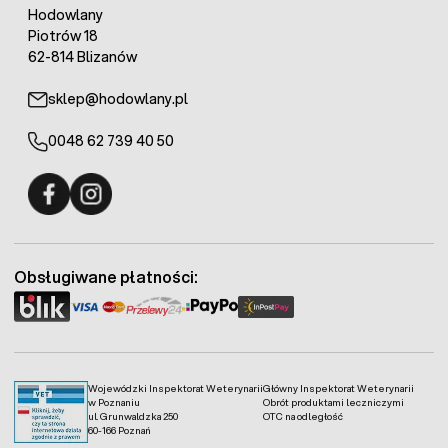
Hodowlany
Piotrów 18
62-814 Blizanów
sklep@hodowlany.pl
0048 62 739 40 50
Fermo - facebook
Fermo - Instagram
Obsługiwane płatności:
Wojewódzki Inspektorat Weterynarii
Główny Inspektorat Weterynarii
w Poznaniu
Obrót produktami leczniczymi
ul. Grunwaldzka 250
OTC na odległość
60-166 Poznań