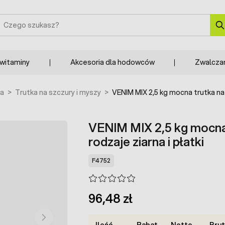
zukaj
 witaminy
Akcesoria dla hodowców
Zwalcza
ja
>
Trutka na szczury i myszy
>
VENIM MIX 2,5 kg mocna trutka na m
VENIM MIX 2,5 kg mocna 
rodzaje ziarna i płatki
F4752
96,48 zł
Ilość
Rabat
Netto
Bru