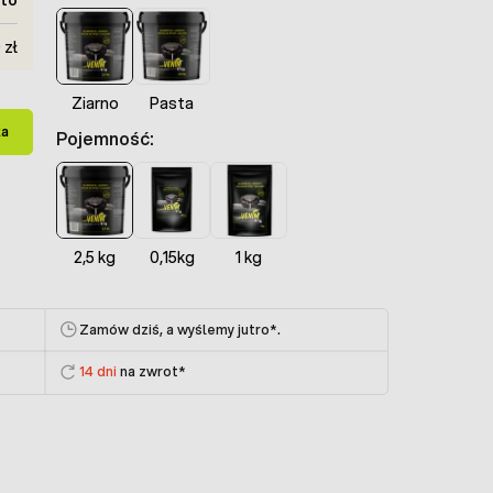
 zł
Ziarno
Pasta
ka
Pojemność:
2,5 kg
0,15kg
1 kg
Zamów dziś, a wyślemy jutro
*.
14 dni
na zwrot*