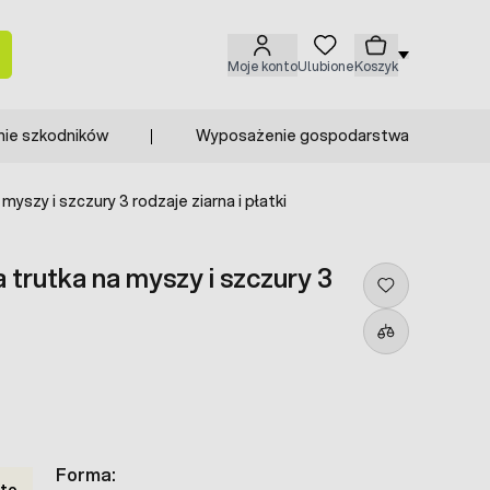
Moje konto
Ulubione
Koszyk
nie szkodników
Wyposażenie gospodarstwa
yszy i szczury 3 rodzaje ziarna i płatki
trutka na myszy i szczury 3
Forma:
tto