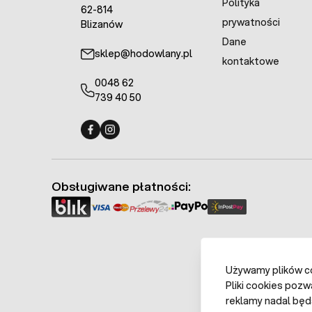
Polityka
62-814
prywatności
Blizanów
Dane
sklep@hodowlany.pl
kontaktowe
0048 62
739 40 50
Fermo - facebook
Fermo - Instagram
Obsługiwane płatności:
Używamy plików coo
Pliki cookies pozw
reklamy nadal będ