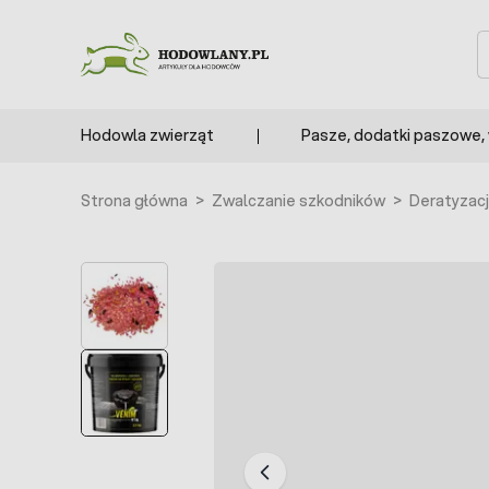
Przejdź do treści
S
Hodowla zwierząt
Pasze, dodatki paszowe,
Strona główna
>
Zwalczanie szkodników
>
Deratyzac