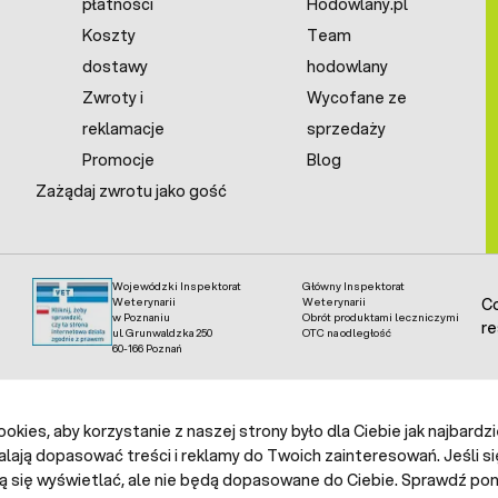
płatności
Hodowlany.pl
Koszty
Team
dostawy
hodowlany
Zwroty i
Wycofane ze
reklamacje
sprzedaży
Promocje
Blog
Zażądaj zwrotu jako gość
Wojewódzki Inspektorat
Główny Inspektorat
Weterynarii
Weterynarii
Co
w Poznaniu
Obrót produktami leczniczymi
re
ul. Grunwaldzka 250
OTC na odległość
60-166 Poznań
kies, aby korzystanie z naszej strony było dla Ciebie jak najbardz
alają dopasować treści i reklamy do Twoich zainteresowań. Jeśli si
ą się wyświetlać, ale nie będą dopasowane do Ciebie. Sprawdź poni