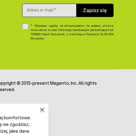
Adres e-mail
Zapisz się
Wyrażam zgodę na otrzymywanie na podany przeze
mnie adres e-mail informacji handlowych pochodzących od
FERMO Karol Owczarek, z siedzibą w Piotrowie 18, 62-814
Blizanów.
pyright © 2013-present Magento, Inc. All rights
served.
iej komfortowe.
ę nie zgodzisz,
żej, jakie dane