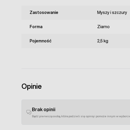
Zastosowanie
Myszy i szczury
Forma
Ziarno
Pojemność
2,5 kg
Opinie
Brak opinii
Bądź pierwszą osobą, która podzieli się opinią i pomoże innym w wyborz