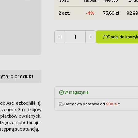
2 szt.
-4%
75,60 zł
92,99
Dodaj do koszy
Ilość
ytaj o produkt
W magazynie
idować szkodniki tj.
Darmowa dostawa od
299 zł
*
szaninie 3 rodzajów
 płatków owsianych.
zięcza substancji -
dostępną substancją.