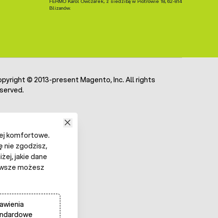
FERMO Karol Owczarek, z siedzibą w Piotrowie 18, 62-814
Blizanów.
pyright © 2013-present Magento, Inc. All rights
served.
iej komfortowe.
ę nie zgodzisz,
żej, jakie dane
 Zawsze możesz
awienia
andardowe