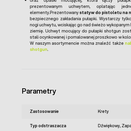
oraz opaski mocującej, która łączy puła
prezentowanym uchwytem, oplatając jedn
elementy.Prezentowany
statyw do pistoletu na 
bezpiecznego zakładania pułapki. Wystarczy tylk
nogi uchwytu, wciskając go nad świeżo wykopanym
ziemię. Uchwyt mocujący do pułapki shotgun zos
stali ocynkowanej i pomalowanej proszkowo w kol
W naszym asortymencie można znaleźć także
na
shotgun
.
Parametry
Zastosowanie
Krety
Typ odstraszacza
Dźwiękowy, Zap