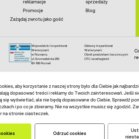
reklamacje
sprzedaży
Promocje
Blog
Zażądaj zwrotu jako gość
Wojewódzki Inspektorat
Główny Inspektorat
Weterynarii
Weterynarii
Co
w Poznaniu
Obrót produktami leczniczymi
re
ul. Grunwaldzka 250
OTC na odległość
60-166 Poznań
kies, aby korzystanie z naszej strony było dla Ciebie jak najbardz
alają dopasować treści i reklamy do Twoich zainteresowań. Jeśli si
ą się wyświetlać, ale nie będą dopasowane do Ciebie. Sprawdź poni
czkach i po co je zbieramy. Nie na wszystkie musisz się zgodzić.
 na stronie ciasteczek.
Ust
cookies
Odrzuć cookies
niest