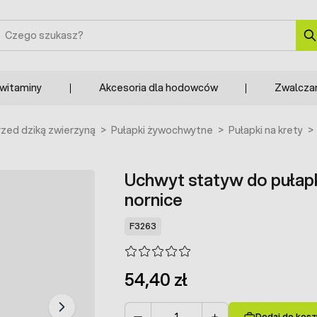
zukaj
 witaminy
Akcesoria dla hodowców
Zwalcza
zed dziką zwierzyną
>
Pułapki żywochwytne
>
Pułapki na krety
>
Uchwyt statyw do pułap
nornice
F3263
54,40 zł
Dodaj do kosz