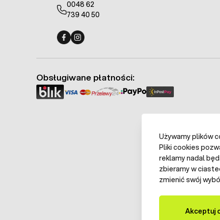
0048 62
739 40 50
Fermo - facebook
Fermo - Instagram
Obsługiwane płatności:
Używamy plików coo
Pliki cookies pozw
reklamy nadal będ
zbieramy w ciaste
zmienić swój wybór
Akceptuj 