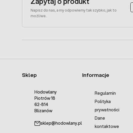
Zapytaj o produkt
Napisz do nas, a my odpowiemy tak szybko, jak to
możliwe.
Sklep
Informacje
Hodowlany
Regulamin
Piotrów 18
Polityka
62-814
prywatności
Blizanów
Dane
sklep@hodowlany.pl
kontaktowe