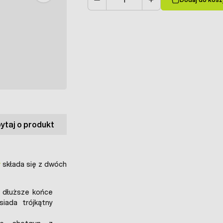
Ilość
ytaj o produkt
y
składa się z dwóch
a dłuższe końce
iada trójkątny