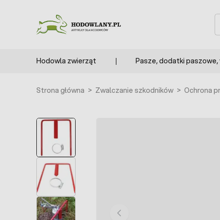
Przejdź do treści
S
Hodowla zwierząt
Pasze, dodatki paszowe,
Strona główna
>
Zwalczanie szkodników
>
Ochrona pr