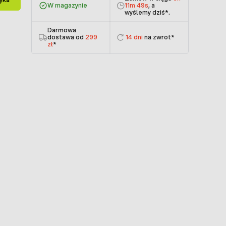
W magazynie
11m 49s
, a
wyślemy dziś
*.
Darmowa
dostawa od
299
14 dni
na zwrot*
zł
*