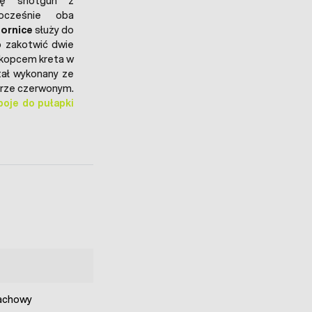
pkę shotgun z
ocześnie oba
nornice
służy do
o zakotwić dwie
 kopcem kreta w
tał wykonany ze
orze czerwonym.
boje do pułapki
achowy