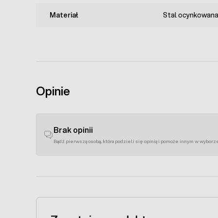
Materiał
Stal ocynkowan
Opinie
Brak opinii
Bądź pierwszą osobą, która podzieli się opinią i pomoże innym w wyborz