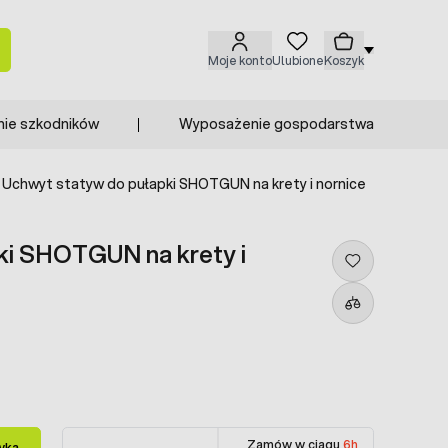
Moje konto
Ulubione
Koszyk
nie szkodników
Wyposażenie gospodarstwa
Uchwyt statyw do pułapki SHOTGUN na krety i nornice
ki SHOTGUN na krety i
Zamów w ciągu
6h
yka