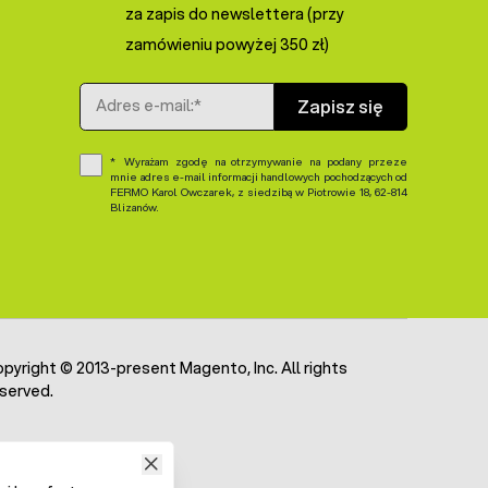
za zapis do newslettera (przy
zamówieniu powyżej 350 zł)
Adres e-mail
Zapisz się
Wyrażam zgodę na otrzymywanie na podany przeze
mnie adres e-mail informacji handlowych pochodzących od
FERMO Karol Owczarek, z siedzibą w Piotrowie 18, 62-814
Blizanów.
pyright © 2013-present Magento, Inc. All rights
served.