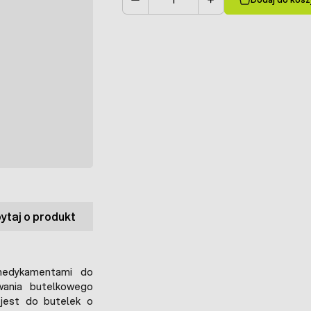
Ilość
ytaj o produkt
medykamentami do
wania butelkowego
jest do butelek o