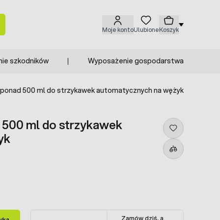
Moje konto
Ulubione
Koszyk
nie szkodników
Wyposażenie gospodarstwa
i ponad 500 ml do strzykawek automatycznych na wężyk
d 500 ml do strzykawek
yk
Zamów dziś, a
yka