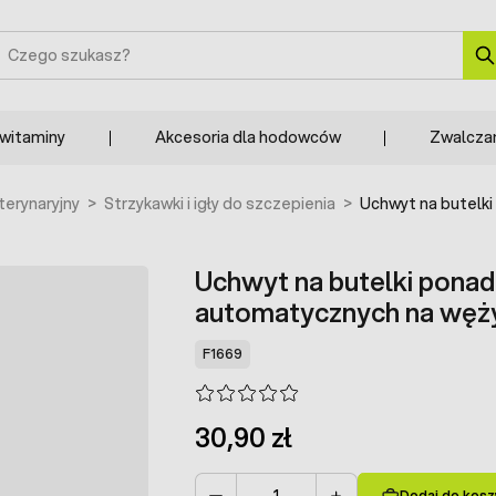
zukaj
 witaminy
Akcesoria dla hodowców
Zwalcza
erynaryjny
>
Strzykawki i igły do szczepienia
>
Uchwyt na butelk
Uchwyt na butelki pona
automatycznych na węż
F1669
30,90 zł
Dodaj do kosz