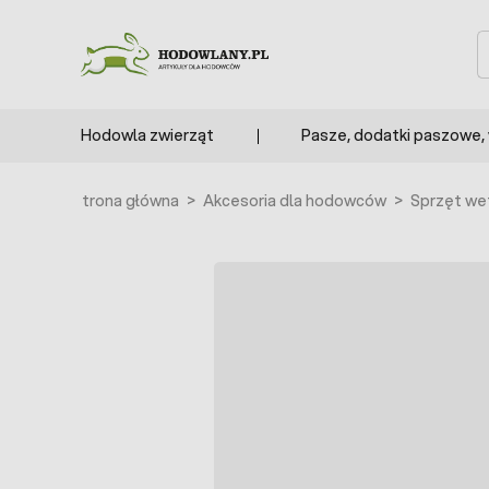
Przejdź do treści
S
Hodowla zwierząt
Pasze, dodatki paszowe,
Strona główna
>
Akcesoria dla hodowców
>
Sprzęt wet