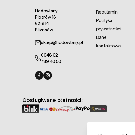
Hodowlany
Regulamin
Piotrów 18
Polityka
62-814
prywatności
Blizanów
Dane
sklep@hodowlany.pl
kontaktowe
0048 62
739 40 50
Fermo - facebook
Fermo - Instagram
Obsługiwane płatności: