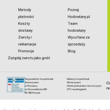
Metody
Poznaj
płatności
Hodowlany.pl
Koszty
Team
dostawy
hodowlany
Zwroty i
Wycofane ze
reklamacje
sprzedaży
Promocje
Blog
Zażądaj zwrotu jako gość
Wojewódzki Inspektorat
Główny Inspektorat
Weterynarii
Weterynarii
Co
w Poznaniu
Obrót produktami leczniczymi
re
ul. Grunwaldzka 250
OTC na odległość
60-166 Poznań