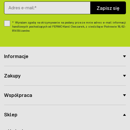
Adres e-mail
Zapisz się
Wyrażam zgodę na otrzymywanie na podany przeze mnie adres e-mail informacji
handlowych pochodzących od FERMO Karol Owczarek, z siedzibą w Piotrowie 18, 62-
814 Blizanów.
Informacje
Zakupy
Współpraca
Sklep