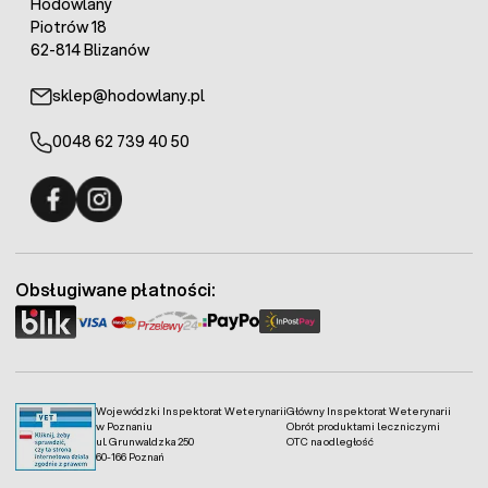
Hodowlany
Piotrów 18
62-814 Blizanów
sklep@hodowlany.pl
0048 62 739 40 50
Fermo - facebook
Fermo - Instagram
Obsługiwane płatności:
Wojewódzki Inspektorat Weterynarii
Główny Inspektorat Weterynarii
w Poznaniu
Obrót produktami leczniczymi
ul. Grunwaldzka 250
OTC na odległość
60-166 Poznań