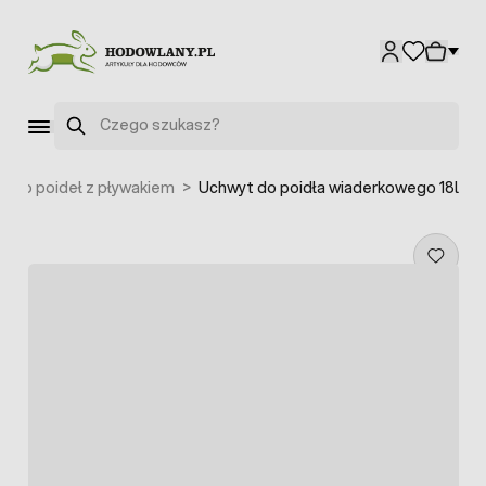
Przejdź do treści
Szukaj
i do poideł z pływakiem
>
Uchwyt do poidła wiaderkowego 18l