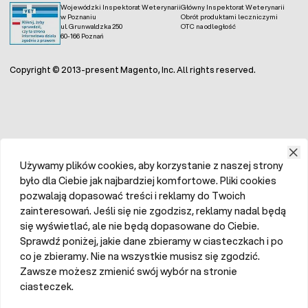
Wojewódzki Inspektorat Weterynarii
Główny Inspektorat Weterynarii
w Poznaniu
Obrót produktami leczniczymi
ul. Grunwaldzka 250
OTC na odległość
60-166 Poznań
Copyright © 2013-present Magento, Inc. All rights reserved.
Używamy plików cookies, aby korzystanie z naszej strony
było dla Ciebie jak najbardziej komfortowe. Pliki cookies
pozwalają dopasować treści i reklamy do Twoich
zainteresowań. Jeśli się nie zgodzisz, reklamy nadal będą
się wyświetlać, ale nie będą dopasowane do Ciebie.
Sprawdź poniżej, jakie dane zbieramy w ciasteczkach i po
co je zbieramy. Nie na wszystkie musisz się zgodzić.
Zawsze możesz zmienić swój wybór na stronie
ciasteczek.