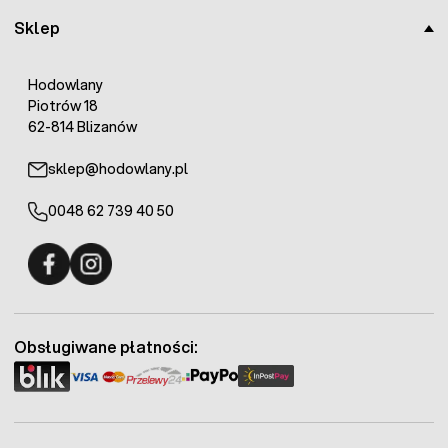
Sklep
Hodowlany
Piotrów 18
62-814 Blizanów
sklep@hodowlany.pl
0048 62 739 40 50
Fermo - facebook
Fermo - Instagram
Obsługiwane płatności: