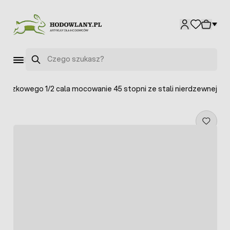
Przejdź do treści
Szukaj
moczkowego 1/2 cala mocowanie 45 stopni ze stali nierdzewnej