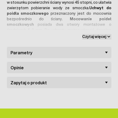
w stosunku powierzchni ściany wynosi 45 stopni, co ułatwia
zwierzętom pobieranie wody ze smoczka.
Uchwyt do
poidła smoczkowego
przeznaczony jest do mocownia
bezpośrednio do ściany.
Mocowanie poideł
smoczkowych
posiada dwa otwory montażowe o
średnicach fi 9 mm. Do uchwytu można wkręcić dowolne
poidło smoczkowe dla świń
.
Wysokość na jakiej
Czytaj więcej
mocowane są poidła smoczkowe zmienia się wraz z
wiekiem świni
. Poniżej zalecane wysokości w stosunku do
wagi:
Parametry
20 kg: 35-40 cm
50 kg: 50-60 cm
Opinie
100 kg: 70 cm
W ofercie posiadamy także
uchwyty na poidła
Zapytaj o produkt
smoczkowe z regulacją wysokości
.