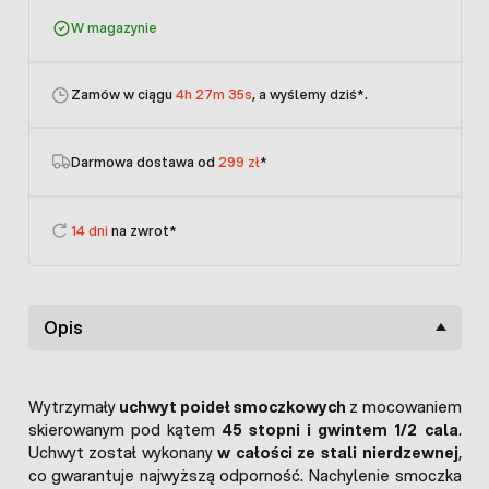
W magazynie
Zamów w ciągu
4h 27m 35s
, a wyślemy dziś
*.
Darmowa dostawa od
299 zł
*
14 dni
na zwrot*
Opis
Wytrzymały
uchwyt poideł smoczkowych
z mocowaniem
skierowanym pod kątem
45 stopni i gwintem 1/2 cala
.
Uchwyt został wykonany
w całości ze stali nierdzewnej
,
co gwarantuje najwyższą odporność. Nachylenie smoczka