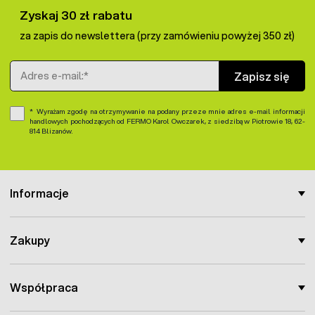
Zyskaj 30 zł rabatu
za zapis do newslettera (przy zamówieniu powyżej 350 zł)
Adres e-mail
Zapisz się
Wyrażam zgodę na otrzymywanie na podany przeze mnie adres e-mail informacji
handlowych pochodzących od FERMO Karol Owczarek, z siedzibą w Piotrowie 18, 62-
814 Blizanów.
Informacje
Zakupy
Współpraca