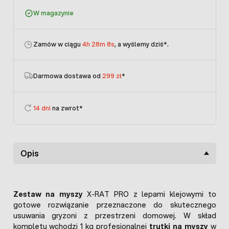
W magazynie
Zamów w ciągu
4h 28m 8s
, a wyślemy dziś
*.
Darmowa dostawa od
299 zł
*
14 dni
na zwrot*
Opis
Zestaw na myszy
X-RAT PRO z lepami klejowymi to
gotowe rozwiązanie przeznaczone do skutecznego
usuwania gryzoni z przestrzeni domowej. W skład
kompletu wchodzi 1 kg profesjonalnej
trutki na myszy
w