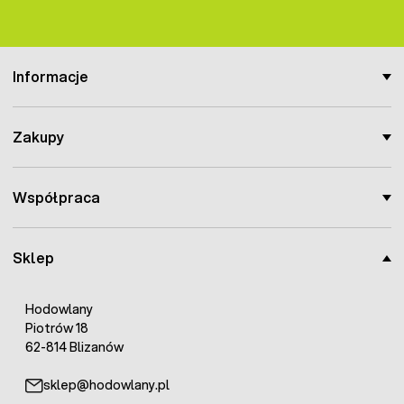
Nazwa handlowa:
PATENRAT PELLET
Forma:
granulat
Masa całkowita opakowania:
1 kg
Kategoria użytkowania:
profesjonalny
Informacje
Substancja czynna:
Bromadiolon – 0,005g/100g
(50 PPM)
Substancja pomocnicza:
Wodorotlenek wapnia –
Zakupy
0,375g/100g
Numer pozwolenia:
PL/2015/0182/MR
UFI:
GXPT-W4DY-D10A-HXX8
Współpraca
Uwaga!
Produkt biobójczy do użytku profesjonalnego -
kupując oświadczasz, że jesteś użytkownikiem
Sklep
profesjonalnym. Produkty biobójcze należy używać z
zachowaniem szczególnych środków ostrożności. Przed
użyciem należy przeczytać etykietę i ulotkę informacyjną,
Hodowlany
aby zminimalizować ryzyko dla ludzi i środowiska. Odpady
Piotrów 18
opakowaniowe należy utylizować zgodnie z przepisami
62-814 Blizanów
lokalnymi, regionalnymi, krajowymi lub międzynarodowymi.
Zabrania się wykorzystywania opróżnionych opakowań do
sklep@hodowlany.pl
innych celów (w tym jako surowców wtórnych).