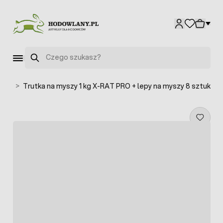
Przejdź do treści
Szukaj
acji
>
Trutka na myszy 1 kg X-RAT PRO + lepy na myszy 8 sztuk