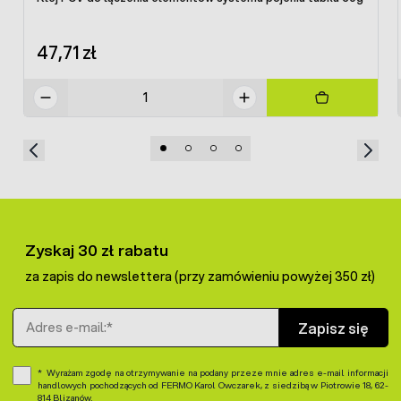
47,71 zł
Zyskaj 30 zł rabatu
za zapis do newslettera (przy zamówieniu powyżej 350 zł)
Adres e-mail
Zapisz się
Wyrażam zgodę na otrzymywanie na podany przeze mnie adres e-mail informacji
handlowych pochodzących od FERMO Karol Owczarek, z siedzibą w Piotrowie 18, 62-
814 Blizanów.