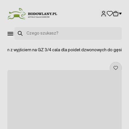
Przejdź do treści
Szukaj
20 mm z wyjściem na GZ 3/4 cala dla poideł dzwonowych do gęsi