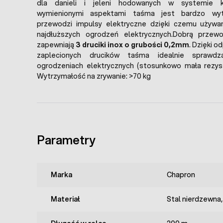
dla danieli i jeleni hodowanych w systemie 
wymienionymi aspektami taśma jest bardzo wyt
przewodzi impulsy elektryczne dzięki czemu używ
najdłuższych ogrodzeń elektrycznych.Dobrą przew
zapewniają
3 druciki inox o grubości 0,2mm
. Dzięki o
zaplecionych drucików taśma idealnie sprawd
ogrodzeniach elektrycznych (stosunkowo mała rezyst
Wytrzymałość na zrywanie: >70 kg
Parametry
Marka
Chapron
Materiał
Stal nierdzewna,