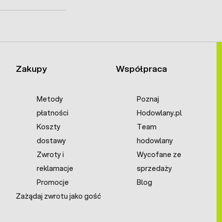
Zakupy
Współpraca
Metody
Poznaj
płatności
Hodowlany.pl
Koszty
Team
dostawy
hodowlany
Zwroty i
Wycofane ze
reklamacje
sprzedaży
Promocje
Blog
Zażądaj zwrotu jako gość