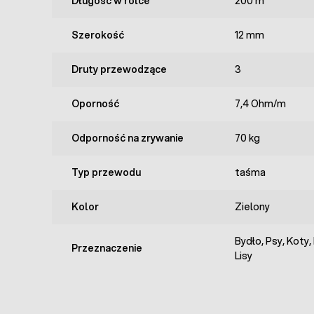
Długość w rolce
200 m
Szerokość
12 mm
Druty przewodzące
3
Oporność
7,4 Ohm/m
Odporność na zrywanie
70 kg
Typ przewodu
taśma
Kolor
Zielony
Bydło, Psy, Koty,
Przeznaczenie
Lisy