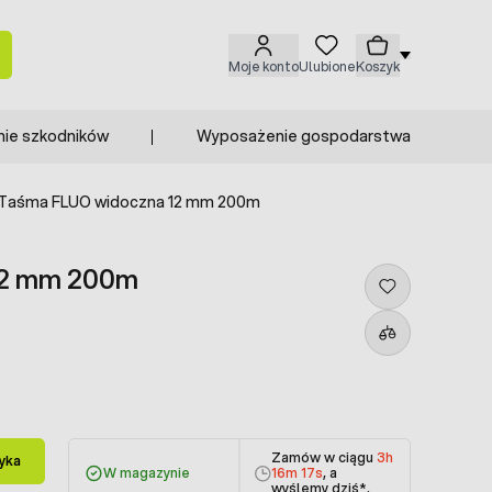
Moje konto
Ulubione
Koszyk
nie szkodników
Wyposażenie gospodarstwa
Taśma FLUO widoczna 12 mm 200m
12 mm 200m
Zamów w ciągu
3h
yka
W magazynie
16m 17s
, a
wyślemy dziś
*.