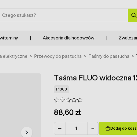
zukaj
 witaminy
Akcesoria dla hodowców
Zwalcza
a elektryczne
>
Przewody do pastucha
>
Taśmy do pastucha
>
Taśma FLUO widoczna 
F1868
88,60 zł
Dodaj do kosz
Ilość