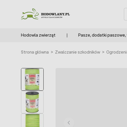
Przejdź do treści
S
Hodowla zwierząt
Pasze, dodatki paszowe,
Strona główna
>
Zwalczanie szkodników
>
Ogrodzeni