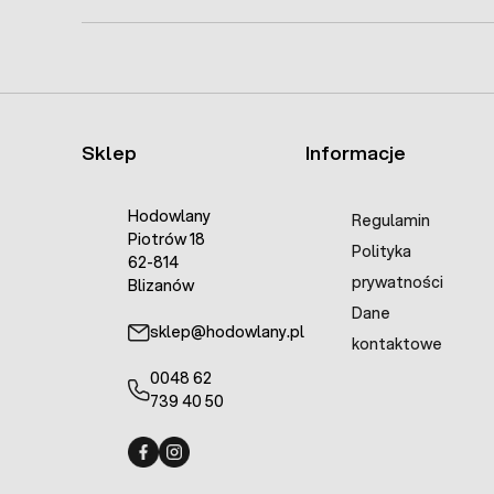
Sklep
Informacje
Hodowlany
Regulamin
Piotrów 18
Polityka
62-814
prywatności
Blizanów
Dane
sklep@hodowlany.pl
kontaktowe
0048 62
739 40 50
Fermo - facebook
Fermo - Instagram