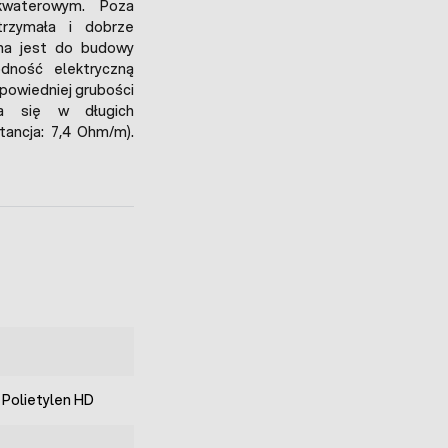
kwaterowym. Poza
rzymała i dobrze
ana jest do budowy
odność elektryczną
dpowiedniej grubości
za się w długich
ancja: 7,4 Ohm/m).
 Polietylen HD