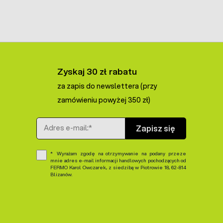
Zyskaj 30 zł rabatu
za zapis do newslettera (przy
zamówieniu powyżej 350 zł)
Adres e-mail
Zapisz się
Wyrażam zgodę na otrzymywanie na podany przeze
mnie adres e-mail informacji handlowych pochodzących od
FERMO Karol Owczarek, z siedzibą w Piotrowie 18, 62-814
Blizanów.