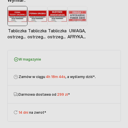
Tabliczka
Tabliczka
Tabliczka
UWAGA,
ostrzegawcza
ostrzegawcza
ostrzegawcza
AFRYKAŃSKI
UWAGA
UWAGA
UWAGA
POMÓR
FERMA
FERMA
BUDYNEK
ŚWIŃ
TRZODY
DROBIU
INWENTARSKI
OBSZAR
W magazynie
CHLEWNEJ
ZAGROŻONY
tablica
informacyjna
Zamów w ciągu
4h 18m 44s
, a wyślemy dziś
*.
Darmowa dostawa od
299 zł
*
14 dni
na zwrot*