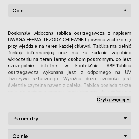
Opis
Doskonale widoczna tablica ostrzegawcza z napisem
UWAGA FERMA TRZODY CHLEWNEJ powinna znaleźć się
przy wjeździe na teren każdej chlewni. Tablica ma pełnić
funkcję informacyjną oraz ma za zadanie zapobiec
wkroczeniu na teren fermy osobom postronnym, co jest
szczególnie istotne w kontekście ASF.Tablica
ostrzegawcza wykonana jest z odpornego na UV
tworzywa sztucznego. Wyraźna duża czcionka jest
świetnie czytelna nawet z daleka. Tablica posiada także
pole do wpisania numeru kontaktowego do właściciela
chlewni.
Czytaj więcej
Parametry
Opinie