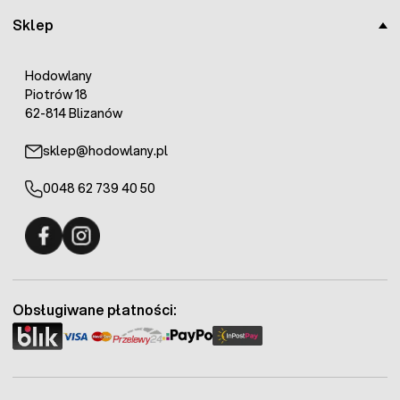
Sklep
Hodowlany
Piotrów 18
62-814 Blizanów
sklep@hodowlany.pl
0048 62 739 40 50
Fermo - facebook
Fermo - Instagram
Obsługiwane płatności: