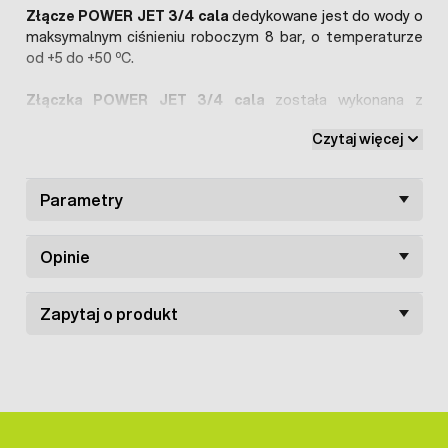
Złącze POWER JET 3/4 cala
dedykowane jest do wody o
maksymalnym ciśnieniu roboczym 8 bar, o temperaturze
o
od +5 do +50
C.
Złączka POWER JET 3/4 cala
została wykonana z
wysokiej jakości tworzywa sztucznego odpornego na
Czytaj więcej
uszkodzenia oraz trudne warunki pogodowe.
Parametry
Opinie
Zapytaj o produkt