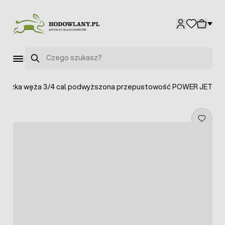
Przejdź do treści
Szukaj
łączka węża 3/4 cal podwyższona przepustowość POWER JET