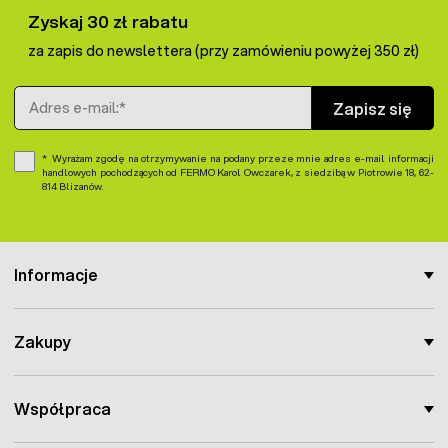
Zyskaj 30 zł rabatu
za zapis do newslettera (przy zamówieniu powyżej 350 zł)
Adres e-mail
Zapisz się
Wyrażam zgodę na otrzymywanie na podany przeze mnie adres e-mail informacji
handlowych pochodzących od FERMO Karol Owczarek, z siedzibą w Piotrowie 18, 62-
814 Blizanów.
Informacje
Zakupy
Współpraca