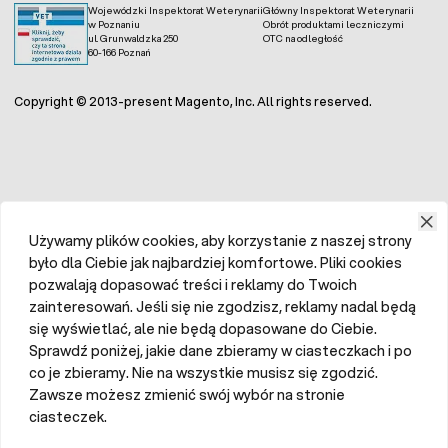
Wojewódzki Inspektorat Weterynarii
Główny Inspektorat Weterynarii
w Poznaniu
Obrót produktami leczniczymi
ul. Grunwaldzka 250
OTC na odległość
60-166 Poznań
Copyright © 2013-present Magento, Inc. All rights reserved.
Używamy plików cookies, aby korzystanie z naszej strony
było dla Ciebie jak najbardziej komfortowe. Pliki cookies
pozwalają dopasować treści i reklamy do Twoich
zainteresowań. Jeśli się nie zgodzisz, reklamy nadal będą
się wyświetlać, ale nie będą dopasowane do Ciebie.
Sprawdź poniżej, jakie dane zbieramy w ciasteczkach i po
co je zbieramy. Nie na wszystkie musisz się zgodzić.
Zawsze możesz zmienić swój wybór na stronie
ciasteczek.