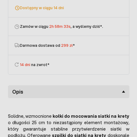
Dostępny w ciągu 14 dni
Zamów w ciągu
2h 58m 33s
, a wyślemy dziś
*.
Darmowa dostawa od
299 zł
*
14 dni
na zwrot*
Opis
Solidne, wzmocnione
kołki do mocowania siatki na krety
o długości 25 cm to niezastąpiony element montażowy,
który gwarantuje stabilne przytwierdzenie siatki w
podłożu. Oferowane
szpilki do siatki na krety
doskonale