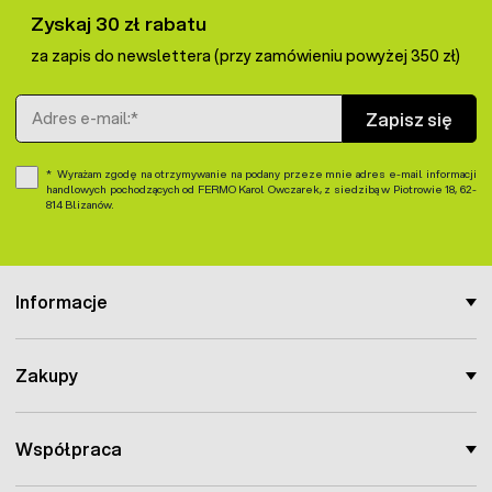
przy stosowaniu szpilek można go zmniejszyć do ok. 3 cm
Zyskaj 30 zł rabatu
- zużywając mniej materiału.
za zapis do newslettera (przy zamówieniu powyżej 350 zł)
Szpilki do siatki na krety 50szt - wydajność:
Adres e-mail
Opakowanie zawiera 100 sztuk kotwic. Sugerowane
Zapisz się
zużycie to 1 sztuka na 2 m² siatki.
Wyrażam zgodę na otrzymywanie na podany przeze mnie adres e-mail informacji
handlowych pochodzących od FERMO Karol Owczarek, z siedzibą w Piotrowie 18, 62-
814 Blizanów.
Informacje
Zakupy
Współpraca