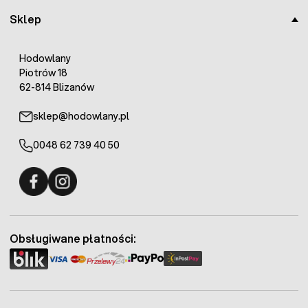
Sklep
Hodowlany
Piotrów 18
62-814 Blizanów
sklep@hodowlany.pl
0048 62 739 40 50
Fermo - facebook
Fermo - Instagram
Obsługiwane płatności: