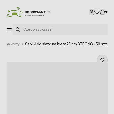
Przejdź do treści
Szukaj
tka na krety
>
Szpilki do siatki na krety 25 cm STRONG - 50 szt.