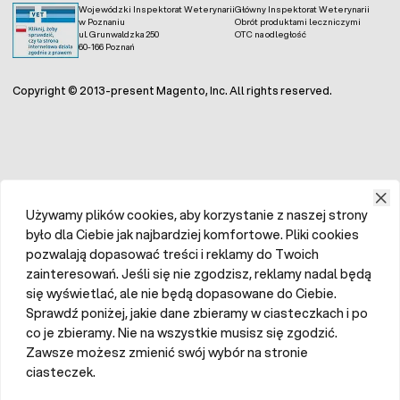
Wojewódzki Inspektorat Weterynarii
Główny Inspektorat Weterynarii
w Poznaniu
Obrót produktami leczniczymi
ul. Grunwaldzka 250
OTC na odległość
60-166 Poznań
Copyright © 2013-present Magento, Inc. All rights reserved.
Używamy plików cookies, aby korzystanie z naszej strony
było dla Ciebie jak najbardziej komfortowe. Pliki cookies
pozwalają dopasować treści i reklamy do Twoich
zainteresowań. Jeśli się nie zgodzisz, reklamy nadal będą
się wyświetlać, ale nie będą dopasowane do Ciebie.
Sprawdź poniżej, jakie dane zbieramy w ciasteczkach i po
co je zbieramy. Nie na wszystkie musisz się zgodzić.
Zawsze możesz zmienić swój wybór na stronie
ciasteczek.