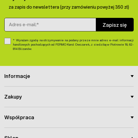
za zapis do newslettera (przy zamówieniu powyżej 350 zł)
Adres e-mail
Zapisz się
Wyrażam zgodę na otrzymywanie na podany przeze mnie adres e-mail informacji
handlowych pochodzących od FERMO Karol Owczarek, z siedzibą w Piotrowie 18, 62-
814 Blizanów.
Informacje
Zakupy
Współpraca
Sklep