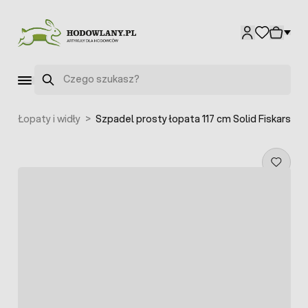
Przejdź do treści
Szukaj
e
>
Łopaty i widły
>
Szpadel prosty łopata 117 cm Solid Fiskars