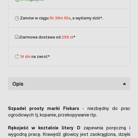
Zamów w ciągu
5h 38m 55s
, a wyślemy dziś
*.
Darmowa dostawa od
299 zł
*
14 dni
na zwrot*
Opis
Szpadel prosty marki Fiskars
- niezbędny do prac
ogrodowych tj. kopanie, przekopywanie itp.
Rękojeść w kształcie litery D
zapewnia poręczną i
wygodną pracę. Krawędź głowicy jest zaokrąglona, dzięki