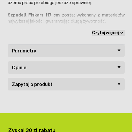
czemu praca przebiega jeszcze sprawniej.
Szpadell Fiskars 117 cm
został wykonany z materiałów
najwyższej jakości, gwarantując długą żywotność.
Czytaj więcej
Parametry
Opinie
Zapytaj o produkt
Zyskaj 30 zł rabatu