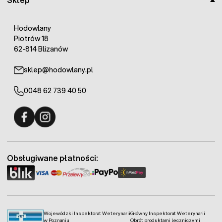
Hodowlany
Piotrów 18
62-814 Blizanów
sklep@hodowlany.pl
0048 62 739 40 50
Fermo - facebook
Fermo - Instagram
Obsługiwane płatności:
Wojewódzki Inspektorat Weterynarii
Główny Inspektorat Weterynarii
w Poznaniu
Obrót produktami leczniczymi