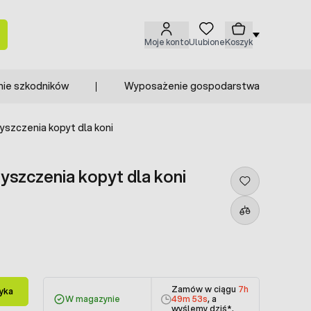
Moje konto
Ulubione
Koszyk
nie szkodników
Wyposażenie gospodarstwa
szczenia kopyt dla koni
szczenia kopyt dla koni
Zamów w ciągu
7h
yka
W magazynie
49m 53s
, a
wyślemy dziś
*.