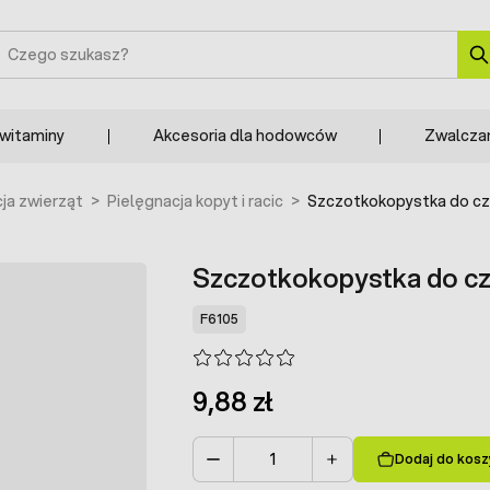
zukaj
 witaminy
Akcesoria dla hodowców
Zwalcza
ja zwierząt
>
Pielęgnacja kopyt i racic
>
Szczotkokopystka do czy
Szczotkokopystka do czy
F6105
9,88 zł
Dodaj do kosz
Ilość