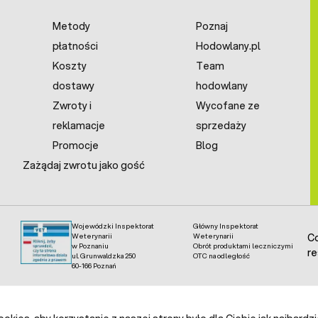
Metody
Poznaj
płatności
Hodowlany.pl
Koszty
Team
dostawy
hodowlany
Zwroty i
Wycofane ze
reklamacje
sprzedaży
Promocje
Blog
Zażądaj zwrotu jako gość
Wojewódzki Inspektorat
Główny Inspektorat
Weterynarii
Weterynarii
Co
w Poznaniu
Obrót produktami leczniczymi
re
ul. Grunwaldzka 250
OTC na odległość
60-166 Poznań