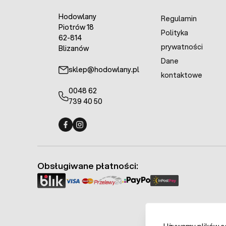
Hodowlany
Regulamin
Piotrów 18
Polityka
62-814
prywatności
Blizanów
Dane
sklep@hodowlany.pl
kontaktowe
0048 62
739 40 50
Fermo - facebook
Fermo - Instagram
Obsługiwane płatności: