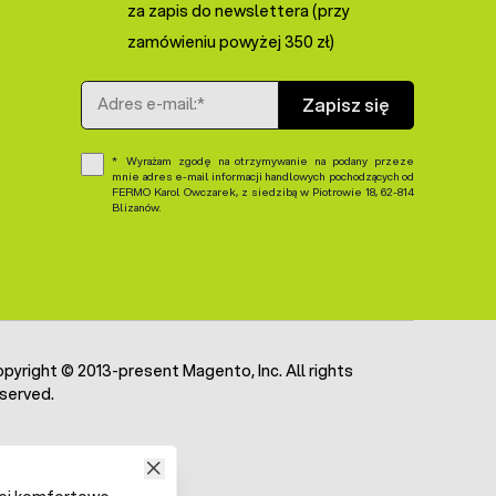
za zapis do newslettera (przy
zamówieniu powyżej 350 zł)
Adres e-mail
Zapisz się
Wyrażam zgodę na otrzymywanie na podany przeze
mnie adres e-mail informacji handlowych pochodzących od
FERMO Karol Owczarek, z siedzibą w Piotrowie 18, 62-814
Blizanów.
pyright © 2013-present Magento, Inc. All rights
served.