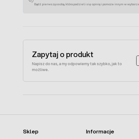
Bądź pierwszą osobą, która podzieli się opinią i pomoże innym w wyborz
Zapytaj o produkt
Napisz do nas, a my odpowiemy tak szybko, jak to
możliwe.
Sklep
Informacje