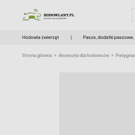
Przejdź do treści
S
Hodowla zwierząt
Pasze, dodatki paszowe,
Strona główna
>
Akcesoria dla hodowców
>
Pielęgnac