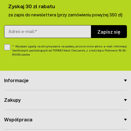
Zyskaj 30 zł rabatu
za zapis do newslettera (przy zamówieniu powyżej 350 zł)
Adres e-mail
Zapisz się
Wyrażam zgodę na otrzymywanie na podany przeze mnie adres e-mail informacji
handlowych pochodzących od FERMO Karol Owczarek, z siedzibą w Piotrowie 18, 62-
814 Blizanów.
Informacje
Zakupy
Współpraca