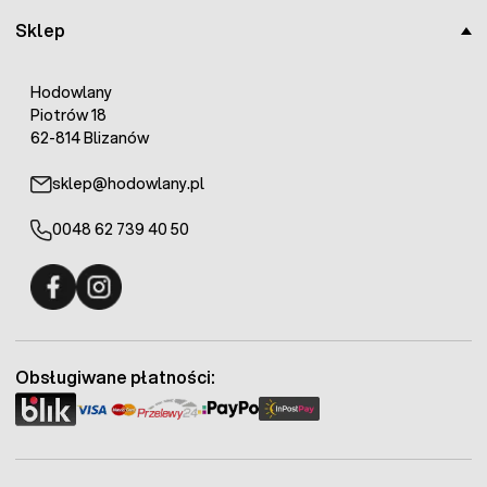
Sklep
Hodowlany
Piotrów 18
62-814 Blizanów
sklep@hodowlany.pl
0048 62 739 40 50
Fermo - facebook
Fermo - Instagram
Obsługiwane płatności: