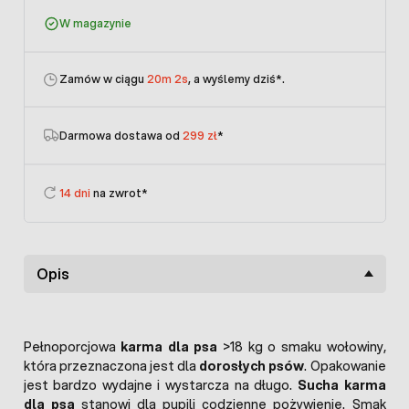
W magazynie
Zamów w ciągu
20m 2s
, a wyślemy dziś
*.
Darmowa dostawa od
299 zł
*
14 dni
na zwrot*
Opis
Pełnoporcjowa
karma dla psa
>18 kg o smaku wołowiny,
która przeznaczona jest dla
dorosłych psów
. Opakowanie
jest bardzo wydajne i wystarcza na długo.
Sucha karma
dla psa
stanowi dla pupili codzienne pożywienie. Smak