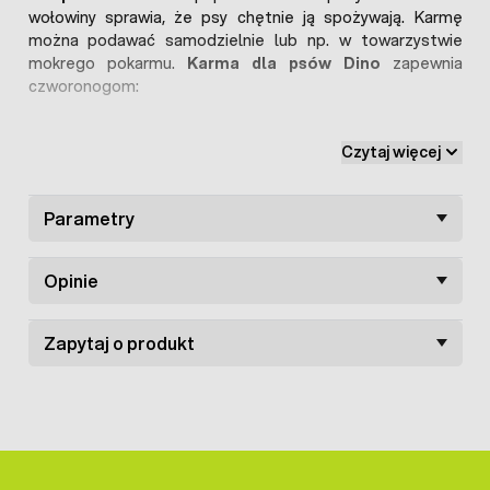
wołowiny sprawia, że psy chętnie ją spożywają. Karmę
można podawać samodzielnie lub np. w towarzystwie
mokrego pokarmu.
Karma dla psów Dino
zapewnia
czworonogom:
zdrową skórę i lśniącą sierść
Czytaj więcej
prawidłowy rozwój mięśniowy
zdrowe i silne zęby
Parametry
Tania karma dla psów
bogata jest w witaminę A,
witaminę D3 oraz witaminę E. Jej dozowanie zwierzętom
zależne jest od wagi psa, a zalecana dzienna dawka
Opinie
wygląda następująco:
5 kg - 120 g
Zapytaj o produkt
10 kg - 190 g
15 kg - 280 g
25 kg - 380 g
40 kg - 550 g
60 kg - 720 g