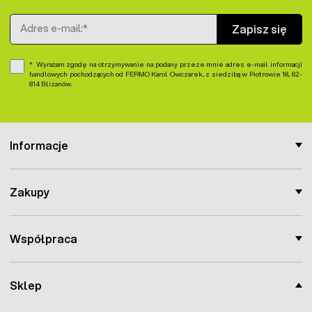
Adres e-mail
Zapisz się
Wyrażam zgodę na otrzymywanie na podany przeze mnie adres e-mail informacji
handlowych pochodzących od FERMO Karol Owczarek, z siedzibą w Piotrowie 18, 62-
814 Blizanów.
Informacje
Zakupy
Współpraca
Sklep