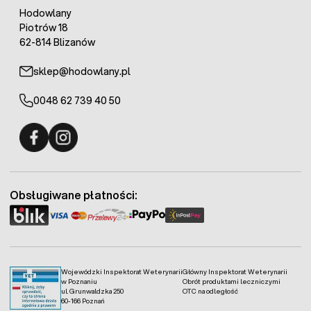
Hodowlany
Piotrów 18
62-814 Blizanów
sklep@hodowlany.pl
0048 62 739 40 50
Fermo - facebook
Fermo - Instagram
Obsługiwane płatności:
Wojewódzki Inspektorat Weterynarii
Główny Inspektorat Weterynarii
w Poznaniu
Obrót produktami leczniczymi
ul. Grunwaldzka 250
OTC na odległość
60-166 Poznań