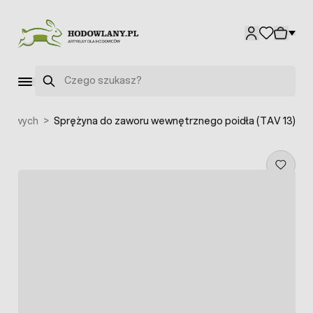
Przejdź do treści
Szukaj
wonowych
>
Sprężyna do zaworu wewnętrznego poidła (TAV 13)