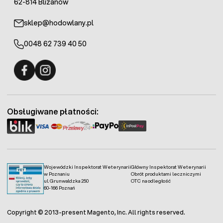
62-814 Blizanów
sklep@hodowlany.pl
0048 62 739 40 50
Fermo - facebook
Fermo - Instagram
Obsługiwane płatności:
Wojewódzki Inspektorat Weterynarii
Główny Inspektorat Weterynarii
w Poznaniu
Obrót produktami leczniczymi
ul. Grunwaldzka 250
OTC na odległość
60-166 Poznań
Copyright © 2013-present Magento, Inc. All rights reserved.