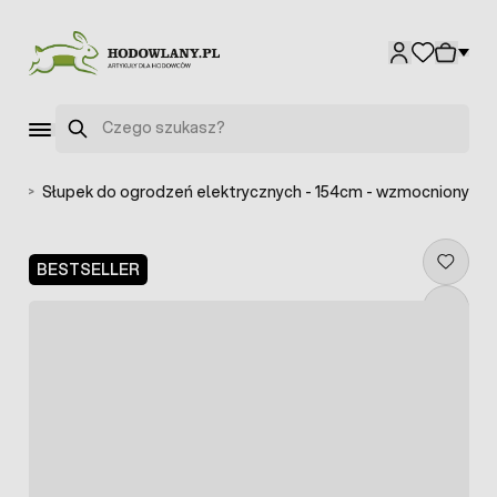
Przejdź do treści
Szukaj
cha
>
Słupek do ogrodzeń elektrycznych - 154cm - wzmocniony
BESTSELLER