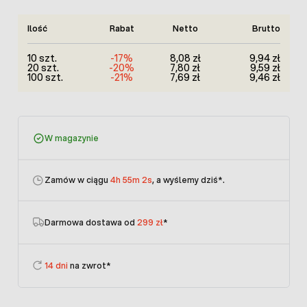
Ilość
Rabat
Netto
Brutto
10 szt.
-17%
8,08 zł
9,94 zł
20 szt.
-20%
7,80 zł
9,59 zł
100 szt.
-21%
7,69 zł
9,46 zł
W magazynie
Zamów w ciągu
4h 55m 2s
, a wyślemy dziś
*.
Darmowa dostawa od
299 zł
*
14 dni
na zwrot*