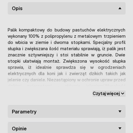
Opis
Palik kompaktowy do budowy pastuchów elektrycznych
wykonany 100% z polipropylenu z metalowym trzpieniem
do wbicia w ziemie i dwoma stopkami. Specjalny profil
słupka i zwiększana ilość materiału sprawiają, iż palik jest
znacznie sztywniejszy i stoi stabilnie w gruncie. Dwie
stopki ułatwiają montaż. Zwiększona wysokość słupka
sprawia, iż idealnie sprawdza się w ogrodzeniach
elektrycznych dla koni jak i zwierząt dzikich takich jak
jelenie czy daniele. Niezastąpiony w ochronie upraw przed
dzikimi zwierzętami - głównie jeleniami.Wysokość
całkowita: 154cmWzmocnione mocowanie - szybki montaż:
Czytaj więcej
2 stopkiWysokość po wbiciu w ziemię 130cmOpakowanie
zbiorcze 100sztuk
Parametry
Opinie