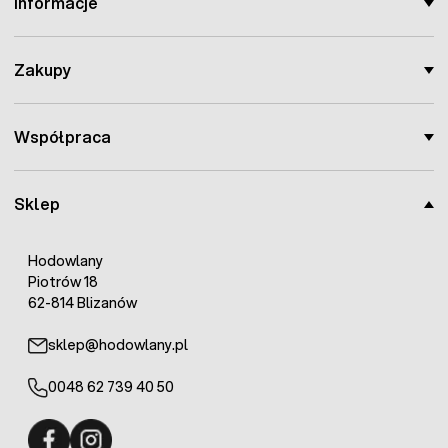
Informacje
Zakupy
Współpraca
Sklep
Hodowlany
Piotrów 18
62-814 Blizanów
sklep@hodowlany.pl
0048 62 739 40 50