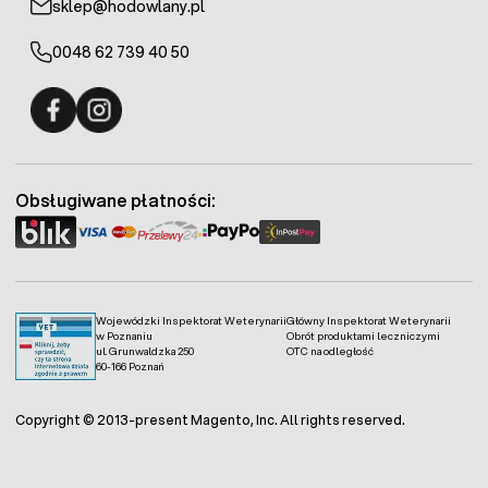
sklep@hodowlany.pl
0048 62 739 40 50
Fermo - facebook
Fermo - Instagram
Obsługiwane płatności:
Wojewódzki Inspektorat Weterynarii
Główny Inspektorat Weterynarii
w Poznaniu
Obrót produktami leczniczymi
ul. Grunwaldzka 250
OTC na odległość
60-166 Poznań
Copyright © 2013-present Magento, Inc. All rights reserved.