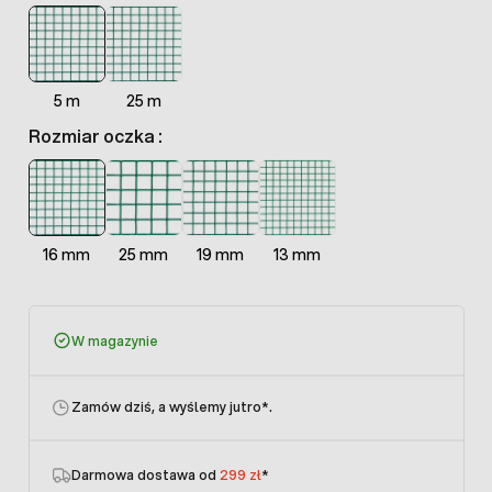
5 m
25 m
Rozmiar oczka :
16 mm
25 mm
19 mm
13 mm
W magazynie
Zamów dziś, a wyślemy jutro
*.
Darmowa dostawa od
299 zł
*