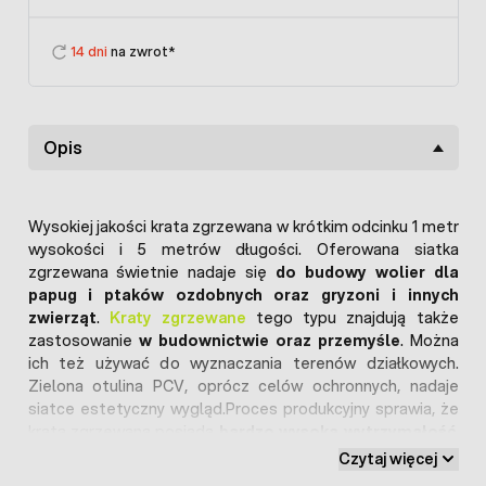
14 dni
na zwrot*
Opis
Wysokiej jakości krata zgrzewana w krótkim odcinku 1 metr
wysokości i 5 metrów długości. Oferowana siatka
zgrzewana świetnie nadaje się
do budowy wolier dla
papug i ptaków ozdobnych oraz gryzoni i innych
zwierząt
.
Kraty zgrzewane
tego typu znajdują także
zastosowanie
w budownictwie oraz przemyśle
. Można
ich też używać do wyznaczania terenów działkowych.
Zielona otulina PCV, oprócz celów ochronnych, nadaje
siatce estetyczny wygląd.Proces produkcyjny sprawia, że
krata zgrzewana posiada
bardzo wysoką wytrzymałość
.
Ocynkowany drut stalowy (fi 0,8 mm) został pokryty
Czytaj więcej
warstwą PCV
, która chroni siatkę przed korozją oraz