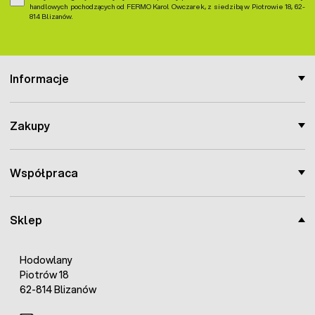
handlowych pochodzących od FERMO Karol Owczarek, z siedzibą w Piotrowie 18, 62-
814 Blizanów.
Informacje
Zakupy
Współpraca
Sklep
Hodowlany
Piotrów 18
62-814 Blizanów