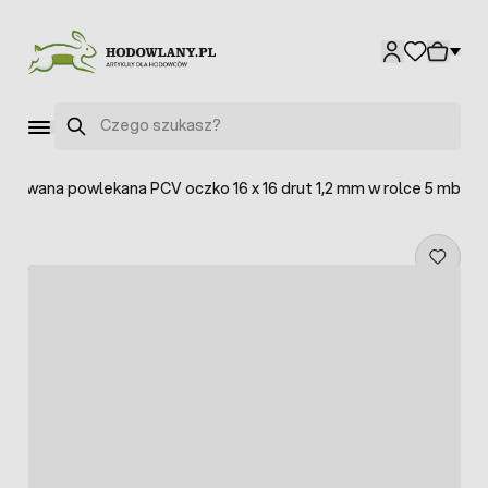
Przejdź do treści
Szukaj
grzewana powlekana PCV oczko 16 x 16 drut 1,2 mm w rolce 5 mb