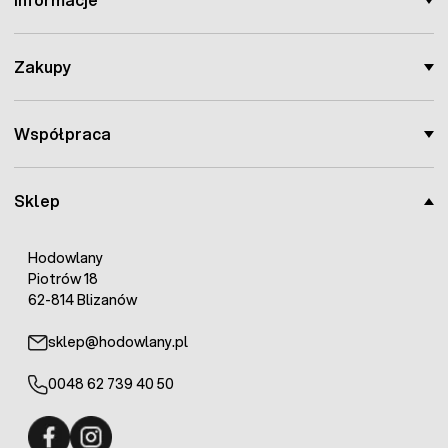
Zakupy
Współpraca
Sklep
Hodowlany
Piotrów 18
62-814 Blizanów
sklep@hodowlany.pl
0048 62 739 40 50