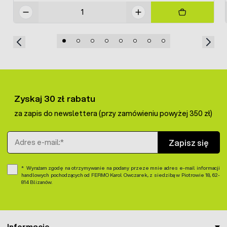
Zyskaj 30 zł rabatu
za zapis do newslettera (przy zamówieniu powyżej 350 zł)
Adres e-mail
Zapisz się
Wyrażam zgodę na otrzymywanie na podany przeze mnie adres e-mail informacji
handlowych pochodzących od FERMO Karol Owczarek, z siedzibą w Piotrowie 18, 62-
814 Blizanów.
Informacje