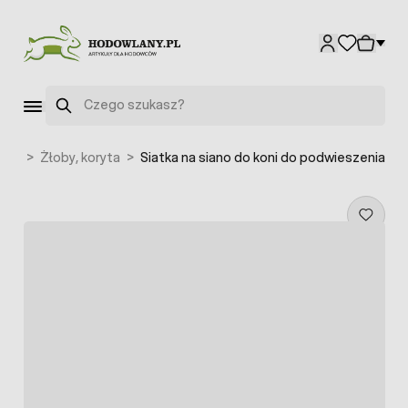
Przejdź do treści
Szukaj
koni
>
Żłoby, koryta
>
Siatka na siano do koni do podwieszenia