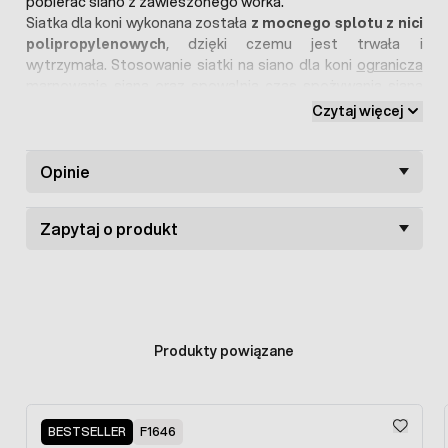
pobierać siano z zawieszonego worka.
Siatka dla koni wykonana została
z mocnego splotu z nici
polipropylenowych
, dzięki czemu jest trwała i
wytrzymała. Stosowanie siatki na siano dla koni
ogranicza
marnowanie siana
oraz spowalnia czas spożywania siana
przez konia, co w efekcie zapobiega przed problemami
Czytaj więcej
trawiennymi zwierzęcia.
W ofercie znajduje się również
paśnik-drabinka na siano
dla koni
Opinie
o długości 50 cm.
Zapytaj o produkt
Produkty powiązane
Press to skip carousel
BESTSELLER
F1646