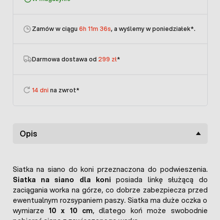
Zamów w ciągu
6h 11m 36s
, a wyślemy w poniedziałek
*.
Darmowa dostawa od
299 zł
*
14 dni
na zwrot*
Opis
Siatka na siano do koni przeznaczona do podwieszenia.
Siatka na siano dla koni
posiada linkę służącą do
zaciągania worka na górze, co dobrze zabezpiecza przed
ewentualnym rozsypaniem paszy. Siatka ma duże oczka o
wymiarze
10 x 10 cm
, dlatego koń może swobodnie