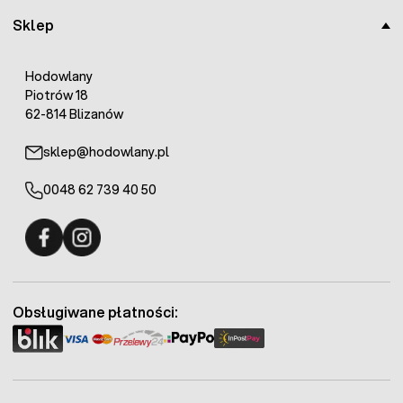
Sklep
Hodowlany
Piotrów 18
62-814 Blizanów
sklep@hodowlany.pl
0048 62 739 40 50
Fermo - facebook
Fermo - Instagram
Obsługiwane płatności: