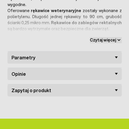
wygodne.
Oferowane
rękawice weterynaryjne
zostały wykonane z
polietylenu. Długość jednej rękawicy to 90 cm, grubość
ścianki 0,25 mikro mm.
Rękawice do zabiegów rektalnych
są bardzo wytrzymałe oraz bezpieczne dla zwierząt.
Sprzedawane na opakowanie zbiorcze - 100 sztuk.
Czytaj więcej
Parametry
Opinie
Zapytaj o produkt