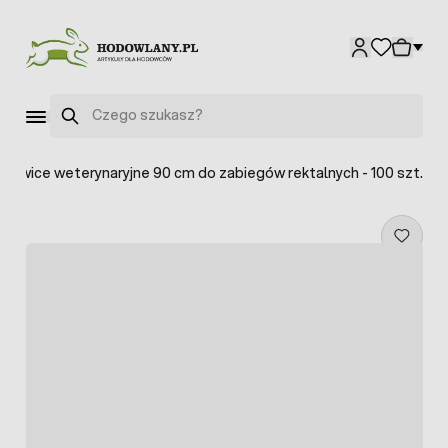
Przejdź do treści
Szukaj
ękawice weterynaryjne 90 cm do zabiegów rektalnych - 100 szt.