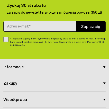
Zyskaj 30 zł rabatu
za zapis do newslettera (przy zamówieniu powyżej 350 zł)
Adres e-mail
Zapisz się
Wyrażam zgodę na otrzymywanie na podany przeze mnie adres e-mail informacji
handlowych pochodzących od FERMO Karol Owczarek, z siedzibą w Piotrowie 18, 62-
814 Blizanów.
Informacje
Zakupy
Współpraca