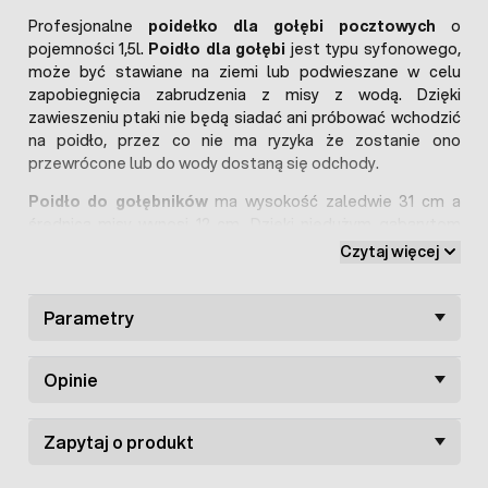
Profesjonalne
poidełko dla gołębi pocztowych
o
pojemności 1,5l.
Poidło dla gołębi
jest typu syfonowego,
może być stawiane na ziemi lub podwieszane w celu
zapobiegnięcia zabrudzenia z misy z wodą. Dzięki
zawieszeniu ptaki nie będą siadać ani próbować wchodzić
na poidło, przez co nie ma ryzyka że zostanie ono
przewrócone lub do wody dostaną się odchody.
Poidło do gołębników
ma wysokość zaledwie 31 cm a
średnica misy wynosi 12 cm. Dzięki niedużym gabarytom
jest idealne do małych gołębników i wolier.
Pojnik na
Czytaj więcej
wodę dla ptaków
ma przygotowane 3 stanowiska, z
których gołębie mogą pić. Są tak przygotowane że w
danym momencie z jednego otworu może korzystać tylko
Parametry
jeden ptak.
Poidła podwieszane dla gołębi
wykonane jest z wysokiej
Opinie
jakości tworzywa sztucznego o bardzo dużej odporności
na uszkodzenia. Ścianki są odpowiednio grube aby się nie
Zapytaj o produkt
wyginały czy odkształcały pod wpływem działania ciśnienia
wody. Misa z poidłem zakręcana jest na zatrzaski, które