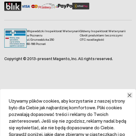
Wojewódzki Inspektorat Weterynarii
Główny Inspektorat Weterynarii
w Poznaniu
Obrót produktami leczniczymi
ul. Grunwaldzka 250
OTC na odległość
60-166 Poznań
Copyright © 2013-present Magento, Inc. All rights reserved.
Używamy plików cookies, aby korzystanie z naszej strony
było dla Ciebie jak najbardziej komfortowe. Pliki cookies
pozwalają dopasować treści i reklamy do Twoich
zainteresowań. Jeśli się nie zgodzisz, reklamy nadal będą
się wyświetlać, ale nie będą dopasowane do Ciebie.
Sprawdź poniżej, jakie dane zbieramy w ciasteczkach i po