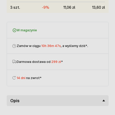
3 szt.
-9%
11,06 zł
13,60 zł
W magazynie
Zamów w ciągu
10h 36m 47s
, a wyślemy dziś
*.
Darmowa dostawa od
299 zł
*
14 dni
na zwrot*
Opis