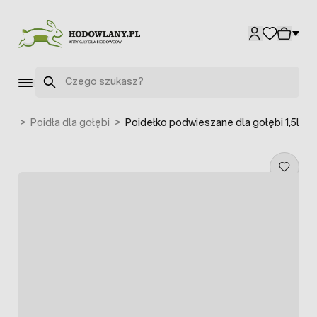
Przejdź do treści
Szukaj
łębi
>
Poidła dla gołębi
>
Poidełko podwieszane dla gołębi 1,5l