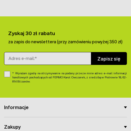
solidnie łączą całość, aby woda się nie rozlała.
Zyskaj 30 zł rabatu
za zapis do newslettera (przy zamówieniu powyżej 350 zł)
Adres e-mail
Zapisz się
Wyrażam zgodę na otrzymywanie na podany przeze mnie adres e-mail informacji
handlowych pochodzących od FERMO Karol Owczarek, z siedzibą w Piotrowie 18, 62-
814 Blizanów.
Informacje
Zakupy