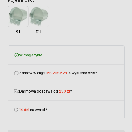
8 l
12 l
W magazynie
Zamów w ciągu
5h 21m 52s
, a wyślemy dziś
*.
Darmowa dostawa od
299 zł
*
14 dni
na zwrot*