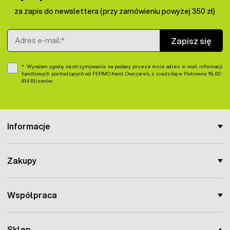
za zapis do newslettera (przy zamówieniu powyżej 350 zł)
Adres e-mail
Zapisz się
Wyrażam zgodę na otrzymywanie na podany przeze mnie adres e-mail informacji
handlowych pochodzących od FERMO Karol Owczarek, z siedzibą w Piotrowie 18, 62-
814 Blizanów.
Informacje
Zakupy
Współpraca
Sklep