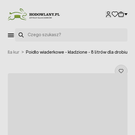
Przejdź do treści
Szukaj
ła dla kur
>
Poidło wiaderkowe - kładzione - 8 litrów dla drobiu