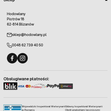
Hodowlany
Piotrów 18
62-814 Blizanów
sklep@hodowlany.pl
0048 62 739 40 50
Fermo - facebook
Fermo - Instagram
Obsługiwane płatności:
Wojewódzki Inspektorat Weterynarii
Główny Inspektorat Weterynarii
w Poznaniu
Obrót produktami leczniczymi