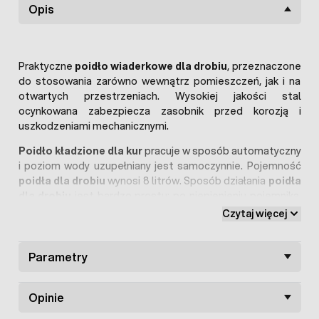
Opis
Praktyczne
poidło wiaderkowe dla drobiu
, przeznaczone
do stosowania zarówno wewnątrz pomieszczeń, jak i na
otwartych przestrzeniach. Wysokiej jakości stal
ocynkowana zabezpiecza zasobnik przed korozją i
uszkodzeniami mechanicznymi.
Poidło kładzione dla kur
pracuje w sposób automatyczny
i poziom wody uzupełniany jest samoczynnie. Pojemność
poidła dla drobiu
wynosi 8 litrów. Sposób działania
poidła
dla drobiu
jest bardzo prostu: po niepienieniu pojemnika,
wiaderko układamy na boku, na specjalnej nóżce, w efekcie
Czytaj więcej
czego znajduje się ono pod kątem w stosunku do podłoża.
Dzięki działaniu grawitacji, poprzez szczelinę w górnej
części krawędzi wiadra, wydobywa się woda. Co ważne,
Parametry
poziom wody utrzymywany jest na odpowiednim poziomie
- woda nie przelewa się na podłoże. W miarę ubywania
Opinie
wody na krawędzi, jej poziom
samoczynnie
wraca do
prawidłowego poziomu.