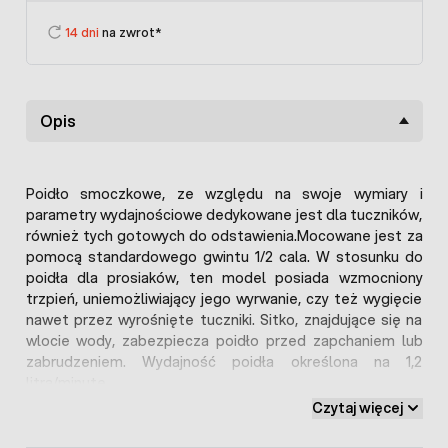
14 dni
na zwrot*
Opis
Poidło smoczkowe, ze względu na swoje wymiary i
parametry wydajnościowe dedykowane jest dla tuczników,
również tych gotowych do odstawienia.Mocowane jest za
pomocą standardowego gwintu 1/2 cala. W stosunku do
poidła dla prosiaków, ten model posiada wzmocniony
trzpień, uniemożliwiający jego wyrwanie, czy też wygięcie
nawet przez wyrośnięte tuczniki. Sitko, znajdujące się na
wlocie wody, zabezpiecza poidło przed zapchaniem lub
zabrudzeniem. Wydajność poidła określona na 1,2
litra/minutę.
Czytaj więcej