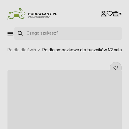
Przejdź do treści
Szukaj
y
>
Poidła dla świń
>
Poidło smoczkowe dla tuczników 1/2 cala