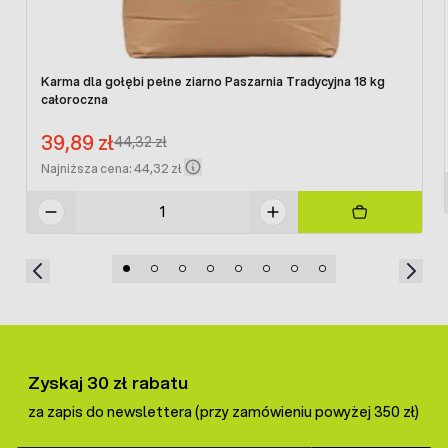
Karma dla gołębi pełne ziarno Paszarnia Tradycyjna 18 kg
całoroczna
Cena promocyjna:
39,89 zł
Regular Price:
44,32 zł
Najniższa cena: 44,32 zł
Zyskaj 30 zł rabatu
za zapis do newslettera (przy zamówieniu powyżej 350 zł)