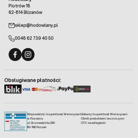
Piotrów 18
62-814 Blizanów
sklep@hodowlany.pl
0048 62 739 40 50
Fermo - facebook
Fermo - Instagram
Obsługiwane płatności:
Wojewódzki Inspektorat Weterynarii
Główny Inspektorat Weterynarii
w Poznaniu
Obrót produktami leczniczymi
ul. Grunwaldzka 250
OTC na odległość
60-166 Poznań