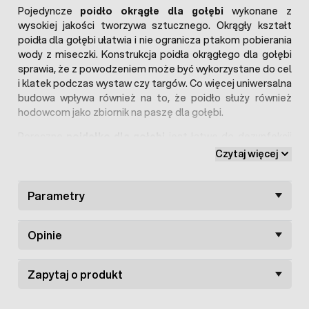
Pojedyncze
poidło okrągłe dla gołębi
wykonane z
wysokiej jakości tworzywa sztucznego. Okrągły kształt
poidła dla gołębi ułatwia i nie ogranicza ptakom pobierania
wody z miseczki. Konstrukcja poidła okrągłego dla gołębi
sprawia, że z powodzeniem może być wykorzystane do cel
i klatek podczas wystaw czy targów. Co więcej uniwersalna
budowa wpływa również na to, że poidło służy również
hodowcom jako zbiornik na paszę dla gołębi.
Poręczne
poidełko dla gołębi
jest łatwe do dezynfekcji
oraz odporne jest na uszkodzenia. Zaokrąglone brzegi
Czytaj więcej
chronią przed zranieniem ptaka.
Poidło pojedyncze
okrągłe dla gołębi
mocowane jest do ściany klatki.
Solidny uchwyt daje gwarancję stabilnego łączenia.
Parametry
Wymiary poidła dla gołębi:
Opinie
wysokość: 5 cm
średnica: 6 cm
Zapytaj o produkt
uchwyt: 6,3 x 2 cm