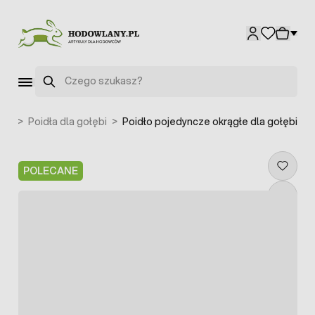
Przejdź do treści
Szukaj
ębi
>
Poidła dla gołębi
>
Poidło pojedyncze okrągłe dla gołębi
POLECANE