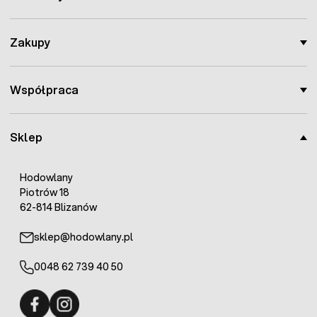
Zakupy
Współpraca
Sklep
Hodowlany
Piotrów 18
62-814 Blizanów
sklep@hodowlany.pl
0048 62 739 40 50