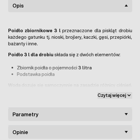
Opis
Poidło zbiornikowe 3 l
przeznaczone dla piskląt drobiu
każdego gatunku tj. nioski, brojlery, kaczki, gęsi, przepiórki,
bażanty i inne.
Poidło 3 l dla drobiu
składa się z dwóch elementów:
Zbiornik poidła o pojemności
3 litra
Podstawka poidła
Woda dozuje się samoczynnie na zasadzie różnicy ciśnień.
Wystarczy napełnić zbiornik, zamknąć podstawką i
Czytaj więcej
o
odwrócić o 180
podstawką do dołu.
Szerokość poidła jest tak dobrana, aby zapewnić
Parametry
maksymalną stabilność nawet wtedy, gdy
poidło 3 l
jest
pełne. Za względu na wysoką jakość wykonania poidło
łatwo utrzymać w czystości, co zapewnia zdrowie
Opinie
hodowanych ptaków.