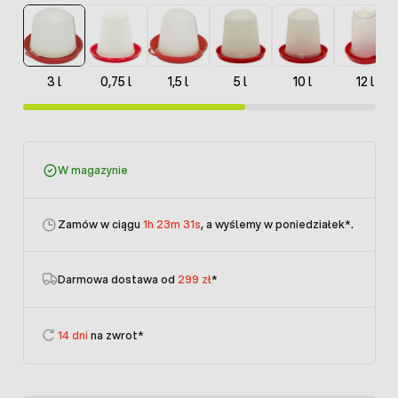
3 l
0,75 l
1,5 l
5 l
10 l
12 l
W magazynie
Zamów w ciągu
1h 23m 31s
, a wyślemy w poniedziałek
*.
Darmowa dostawa od
299 zł
*
14 dni
na zwrot*