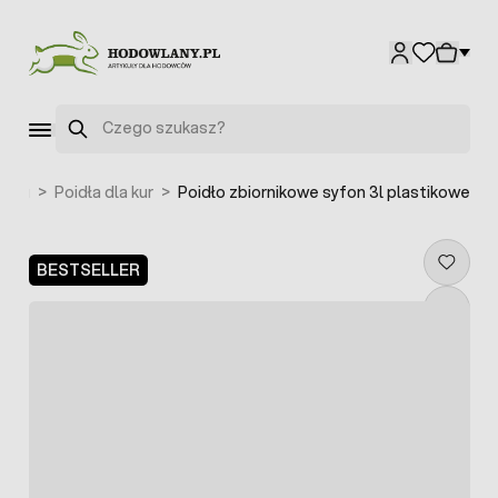
Przejdź do treści
Szukaj
obiu
>
Poidła dla kur
>
Poidło zbiornikowe syfon 3l plastikowe
BESTSELLER