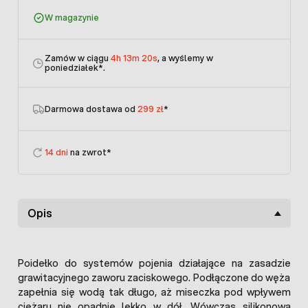
W magazynie
Zamów w ciągu
4h 13m 20s
, a wyślemy w
poniedziałek
*.
Darmowa dostawa od
299 zł
*
14 dni
na zwrot*
Opis
Poidełko do systemów pojenia działające na zasadzie
grawitacyjnego zaworu zaciskowego. Podłączone do węża
zapełnia się wodą tak długo, aż miseczka pod wpływem
ciężaru nie opadnie lekko w dół. Wówczas silikonowa