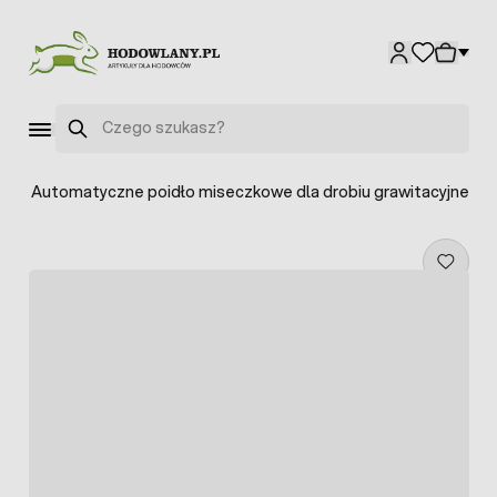
Przejdź do treści
Szukaj
a
>
Automatyczne poidło miseczkowe dla drobiu grawitacyjne