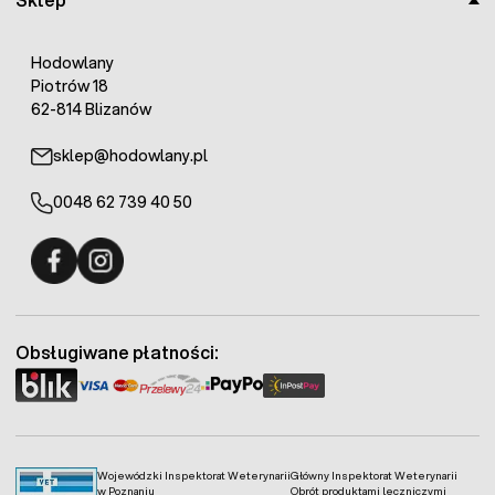
Hodowlany
Piotrów 18
62-814 Blizanów
sklep@hodowlany.pl
0048 62 739 40 50
Fermo - facebook
Fermo - Instagram
Obsługiwane płatności:
Wojewódzki Inspektorat Weterynarii
Główny Inspektorat Weterynarii
w Poznaniu
Obrót produktami leczniczymi