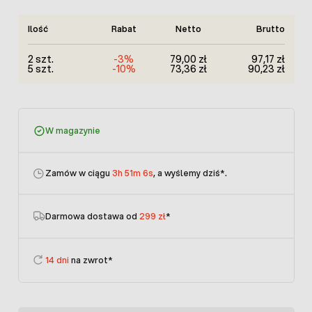
Ilość
Rabat
Netto
Brutto
2 szt.
-3%
79,00 zł
97,17 zł
5 szt.
-10%
73,36 zł
90,23 zł
W magazynie
Zamów w ciągu
3h 51m 6s
, a wyślemy dziś
*.
Darmowa dostawa od
299 zł
*
14 dni
na zwrot*