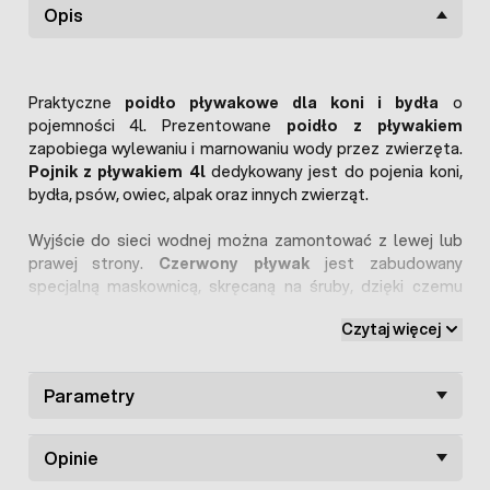
Opis
Praktyczne
poidło pływakowe dla koni i bydła
o
pojemności 4l. Prezentowane
poidło z pływakiem
zapobiega wylewaniu i marnowaniu wody przez zwierzęta.
Pojnik z pływakiem 4l
dedykowany jest do pojenia koni,
bydła, psów, owiec, alpak oraz innych zwierząt.
Wyjście do sieci wodnej można zamontować z lewej lub
prawej strony.
Czerwony pływak
jest zabudowany
specjalną maskownicą, skręcaną na śruby, dzięki czemu
zwierzęta nie mają do niego dostępu. Na dnie poidła
Czytaj więcej
znajduje się korek z uszczelką, przydatny szczególnie
podczas czyszczenia urządzenia.
Parametry
Oferowane
poidło pływakowe dla bydła 4l
zostało
wykonane z wysokiej jakości tworzywa sztucznego, dzięki
czemu jest łatwe w czyszczeniu i dezynfekcji. Jest
Opinie
wytrzymałe i odporne na trudne warunki oraz uszkodzenia.