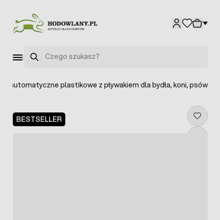
Przejdź do treści
Szukaj
dło automatyczne plastikowe z pływakiem dla bydła, koni, psów
BESTSELLER