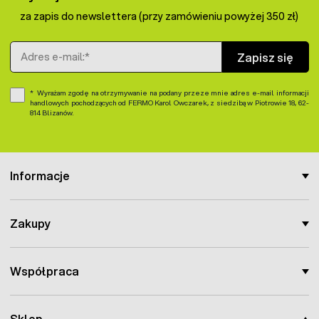
za zapis do newslettera (przy zamówieniu powyżej 350 zł)
Adres e-mail
Zapisz się
Wyrażam zgodę na otrzymywanie na podany przeze mnie adres e-mail informacji
handlowych pochodzących od FERMO Karol Owczarek, z siedzibą w Piotrowie 18, 62-
814 Blizanów.
Informacje
Zakupy
Współpraca
Sklep