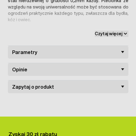
stali nierdzewnej o grubości 0,2mm każdy. Plecionka ze
względu na swoją uniwersalność może być stosowana do
ogrodzeń praktycznie każdego typu, zwłaszcza dla bydła,
kóz i owiec.
Czytaj więcej
Szczegółowe parametry:
Jedna rolka zawiera 250mb plecionki
Druty przewodzące: 3x0,2mm
stainless steel
Parametry
Odporna na promieniowanie UV
Oporność: 8 Ohm/metr
Wytrzymałość na obciążenie >51kg
Opinie
Zapytaj o produkt
Zyskaj 30 zł rabatu