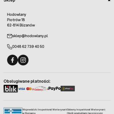
Hodowlany
Piotrów 18
62-814 Blizanów
sklep@hodowlany.pl
0048 62 739 40 50
Fermo - facebook
Fermo - Instagram
Obsługiwane płatności:
Wojewódzki Inspektorat Weterynarii
Główny Inspektorat Weterynarii
w Poznaniu
Obrót produktami leczniczymi