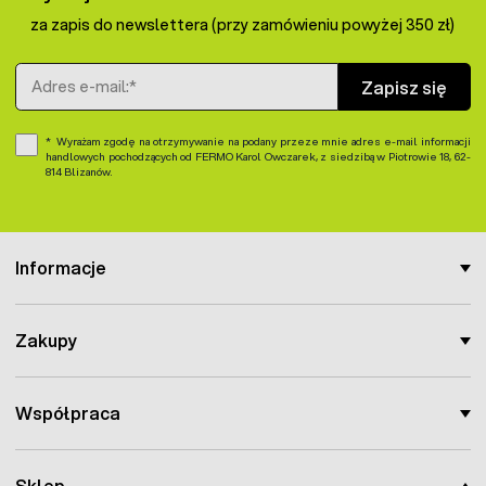
za zapis do newslettera (przy zamówieniu powyżej 350 zł)
Adres e-mail
Zapisz się
Wyrażam zgodę na otrzymywanie na podany przeze mnie adres e-mail informacji
handlowych pochodzących od FERMO Karol Owczarek, z siedzibą w Piotrowie 18, 62-
814 Blizanów.
Informacje
Zakupy
Współpraca
Sklep