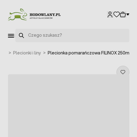
Przejdź do treści
Szukaj
cha
>
Plecionki i liny
>
Plecionka pomarańczowa FILINOX 250m