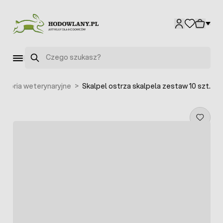
Przejdź do treści
Szukaj
esoria weterynaryjne
>
Skalpel ostrza skalpela zestaw 10 szt.