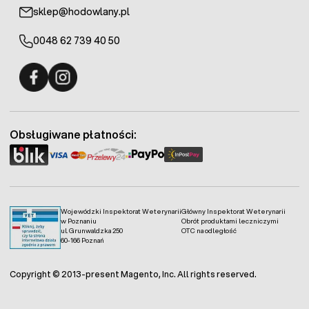
sklep@hodowlany.pl
0048 62 739 40 50
Fermo - facebook
Fermo - Instagram
Obsługiwane płatności:
Wojewódzki Inspektorat Weterynarii
Główny Inspektorat Weterynarii
w Poznaniu
Obrót produktami leczniczymi
ul. Grunwaldzka 250
OTC na odległość
60-166 Poznań
Copyright © 2013-present Magento, Inc. All rights reserved.