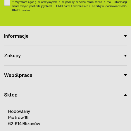
Wyrażam zgodę na otrzymywanie na podany przeze mnie adres e-mail informacji
handlowych pochodzących od FERMO Karol Owczarek, z siedzibą w Piotrowie 18, 62-
814 Blizanów.
Informacje
Zakupy
Współpraca
Sklep
Hodowlany
Piotrów 18
62-814 Blizanów