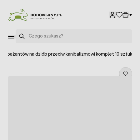
Przejdź do treści
Szukaj
dla bażantów na dziób przeciw kanibalizmowi komplet 10 sztuk