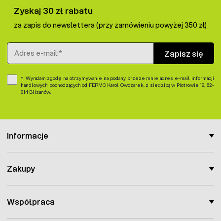
Zyskaj 30 zł rabatu
za zapis do newslettera (przy zamówieniu powyżej 350 zł)
Adres e-mail
Zapisz się
Wyrażam zgodę na otrzymywanie na podany przeze mnie adres e-mail informacji
handlowych pochodzących od FERMO Karol Owczarek, z siedzibą w Piotrowie 18, 62-
814 Blizanów.
Informacje
Zakupy
Współpraca