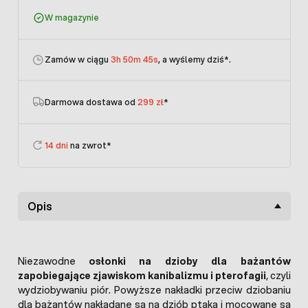
W magazynie
Zamów w ciągu
3h 50m 45s
, a wyślemy dziś
*.
Darmowa dostawa od
299 zł
*
14 dni
na zwrot*
Opis
Niezawodne
osłonki na dzioby dla bażantów
zapobiegające zjawiskom kanibalizmu i pterofagii
, czyli
wydziobywaniu piór. Powyższe nakładki przeciw dziobaniu
dla bażantów nakładane są na dziób ptaka i mocowane są