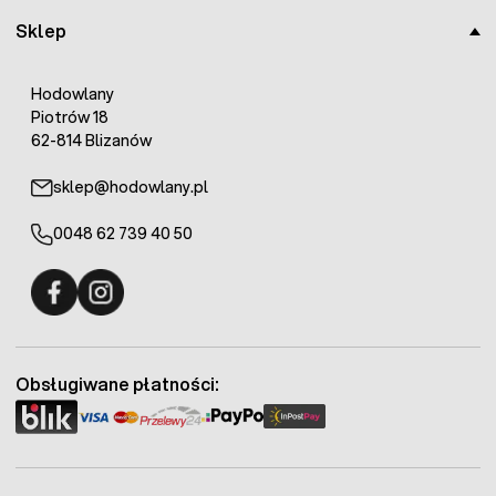
Sklep
Hodowlany
Piotrów 18
62-814 Blizanów
sklep@hodowlany.pl
0048 62 739 40 50
Fermo - facebook
Fermo - Instagram
Obsługiwane płatności: