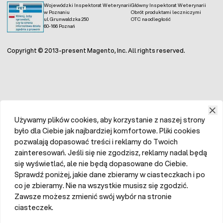
Wojewódzki Inspektorat Weterynarii
Główny Inspektorat Weterynarii
w Poznaniu
Obrót produktami leczniczymi
ul. Grunwaldzka 250
OTC na odległość
60-166 Poznań
Copyright © 2013-present Magento, Inc. All rights reserved.
Używamy plików cookies, aby korzystanie z naszej strony
było dla Ciebie jak najbardziej komfortowe. Pliki cookies
pozwalają dopasować treści i reklamy do Twoich
zainteresowań. Jeśli się nie zgodzisz, reklamy nadal będą
się wyświetlać, ale nie będą dopasowane do Ciebie.
Sprawdź poniżej, jakie dane zbieramy w ciasteczkach i po
co je zbieramy. Nie na wszystkie musisz się zgodzić.
Zawsze możesz zmienić swój wybór na stronie
ciasteczek.