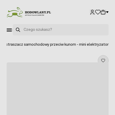
Przejdź do treści
Szukaj
Odstraszacz samochodowy przeciw kunom - mini elektryzator