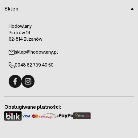
Sklep
Hodowlany
Piotrów 18
62-814 Blizanów
sklep@hodowlany.pl
0048 62 739 40 50
Fermo - facebook
Fermo - Instagram
Obsługiwane płatności: