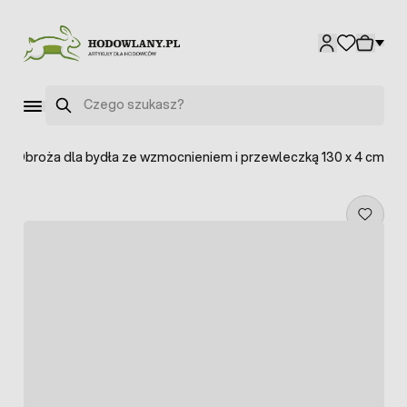
Przejdź do treści
Szukaj
>
Obroża dla bydła ze wzmocnieniem i przewleczką 130 x 4 cm