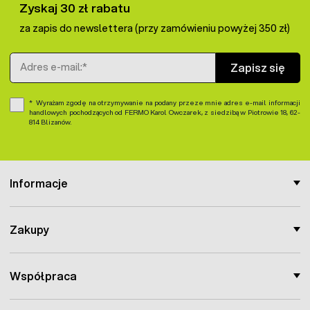
Zyskaj 30 zł rabatu
za zapis do newslettera (przy zamówieniu powyżej 350 zł)
Adres e-mail
Zapisz się
Wyrażam zgodę na otrzymywanie na podany przeze mnie adres e-mail informacji
handlowych pochodzących od FERMO Karol Owczarek, z siedzibą w Piotrowie 18, 62-
814 Blizanów.
Informacje
Zakupy
Współpraca