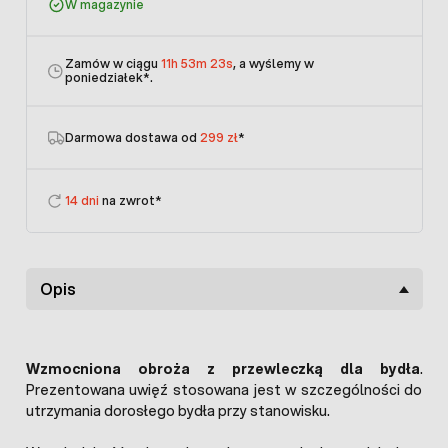
W magazynie
Zamów w ciągu
11h 53m 22s
, a wyślemy w
poniedziałek
*.
Darmowa dostawa od
299 zł
*
14 dni
na zwrot*
Opis
Wzmocniona obroża z przewleczką dla bydła
.
Prezentowana uwięź stosowana jest w szczególności do
utrzymania dorosłego bydła przy stanowisku.