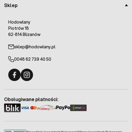
Sklep
Hodowlany
Piotrów 18
62-814 Blizanów
sklep@hodowlany.pl
0048 62 739 40 50
Fermo - facebook
Fermo - Instagram
Obsługiwane płatności:
Wojewódzki Inspektorat Weterynarii
Główny Inspektorat Weterynarii