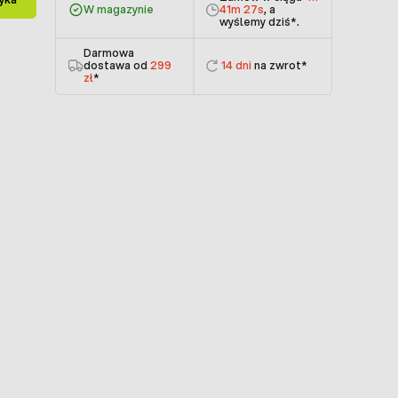
W magazynie
41m 27s
, a
wyślemy dziś
*.
Darmowa
dostawa od
299
14 dni
na zwrot*
zł
*