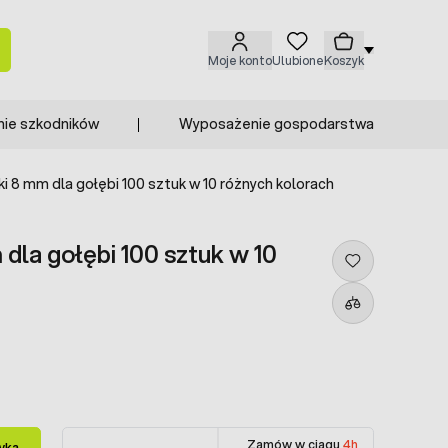
Moje konto
Ulubione
Koszyk
nie szkodników
Wyposażenie gospodarstwa
ki 8 mm dla gołębi 100 sztuk w 10 różnych kolorach
 dla gołębi 100 sztuk w 10
Zamów w ciągu
4h
yka