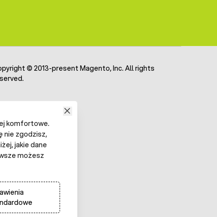
pyright © 2013-present Magento, Inc. All rights
served.
iej komfortowe.
ę nie zgodzisz,
żej, jakie dane
 Zawsze możesz
awienia
andardowe