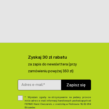
Zyskaj 30 zł rabatu
za zapis do newslettera (przy
zamówieniu powyżej 350 zł)
Adres e-mail
Zapisz się
Wyrażam zgodę na otrzymywanie na podany przeze
mnie adres e-mail informacji handlowych pochodzących od
FERMO Karol Owczarek, z siedzibą w Piotrowie 18, 62-814
Blizanów.