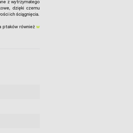
ane z wytrzymałego
owe, dzięki czemu
ści ich ściągnięcia.
ia ptaków również
w