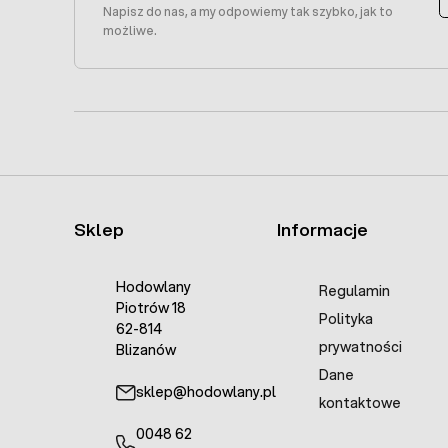
Napisz do nas, a my odpowiemy tak szybko, jak to
możliwe.
Sklep
Informacje
Hodowlany
Regulamin
Piotrów 18
Polityka
62-814
prywatności
Blizanów
Dane
sklep@hodowlany.pl
kontaktowe
0048 62