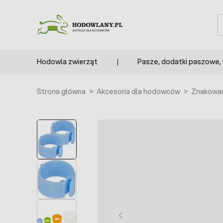
Przejdź do treści
S
Hodowla zwierząt
Pasze, dodatki paszowe,
Strona główna
>
Akcesoria dla hodowców
>
Znakowan