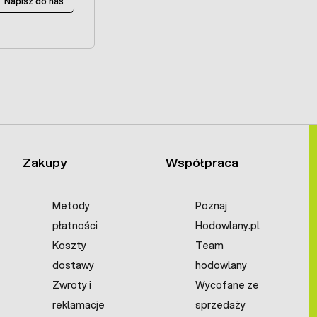
Napisz do nas
Zakupy
Współpraca
Metody
Poznaj
płatności
Hodowlany.pl
Koszty
Team
dostawy
hodowlany
Zwroty i
Wycofane ze
reklamacje
sprzedaży