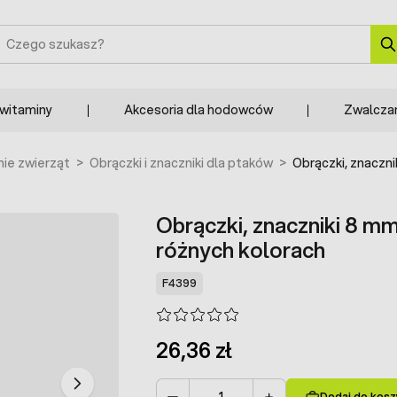
zukaj
 witaminy
Akcesoria dla hodowców
Zwalcza
ie zwierząt
>
Obrączki i znaczniki dla ptaków
>
Obrączki, znaczni
Obrączki, znaczniki 8 mm
różnych kolorach
F4399
26,36 zł
Dodaj do kosz