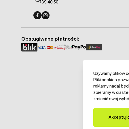
739 40 50
Fermo - facebook
Fermo - Instagram
Obsługiwane płatności:
Używamy plików coo
Pliki cookies pozw
reklamy nadal będ
zbieramy w ciaste
zmienić swój wybór
Akceptuj 