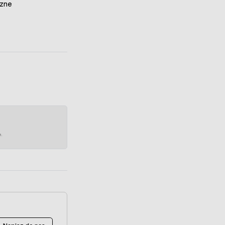
zne
e.