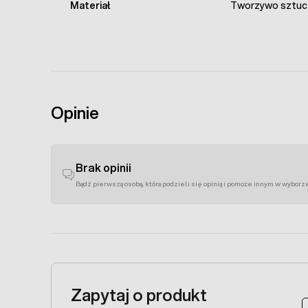
Materiał
Tworzywo sztuc
Opinie
Brak opinii
Bądź pierwszą osobą, która podzieli się opinią i pomoże innym w wyborz
Zapytaj o produkt