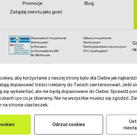
Promocje
Blog
Zażądaj zwrotu jako gość
Wojewódzki Inspektorat
Główny Inspektorat
Weterynarii
Weterynarii
Co
w Poznaniu
Obrót produktami leczniczymi
re
ul. Grunwaldzka 250
OTC na odległość
60-166 Poznań
kies, aby korzystanie z naszej strony było dla Ciebie jak najbardz
alają dopasować treści i reklamy do Twoich zainteresowań. Jeśli si
ą się wyświetlać, ale nie będą dopasowane do Ciebie. Sprawdź poni
czkach i po co je zbieramy. Nie na wszystkie musisz się zgodzić.
 na stronie ciasteczek.
Ust
cookies
Odrzuć cookies
niest