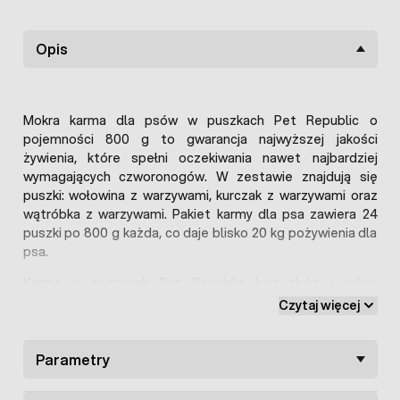
Opis
Mokra karma dla psów w puszkach Pet Republic o
pojemności 800 g to gwarancja najwyższej jakości
żywienia, które spełni oczekiwania nawet najbardziej
wymagających czworonogów. W zestawie znajdują się
puszki: wołowina z warzywami, kurczak z warzywami oraz
wątróbka z warzywami. Pakiet karmy dla psa zawiera 24
puszki po 800 g każda, co daje blisko 20 kg pożywienia dla
psa.
Karma w puszkach Pet Republic bez zbóż i cukru,
stworzona została z myślą o psach o wrażliwym układzie
Czytaj więcej
trawiennym oraz psów alergików na zboża. Jest bogata w
witaminy i minerały, które pozwalają utrzymać psa w
dobrym zdrowiu oraz dobrej kondycji fizycznej.
Parametry
Karma dla psa zawiera: