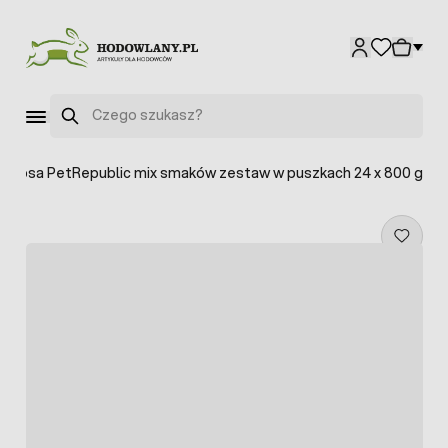
Przejdź do treści
Szukaj
dla psa PetRepublic mix smaków zestaw w puszkach 24 x 800 g