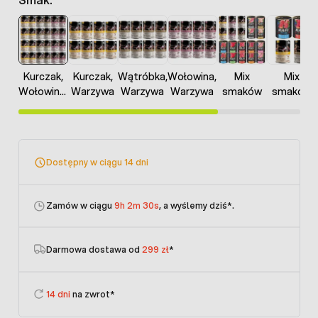
Kurczak,
Kurczak,
Wątróbka,
Wołowina,
Mix
Mix
Wołowina,
Warzywa
Warzywa
Warzywa
smaków
smaków
Wątróbka,
Warzywa,
Mix
smaków
Dostępny w ciągu 14 dni
Zamów w ciągu
9h 2m 30s
, a wyślemy dziś
*.
Darmowa dostawa od
299 zł
*
14 dni
na zwrot*