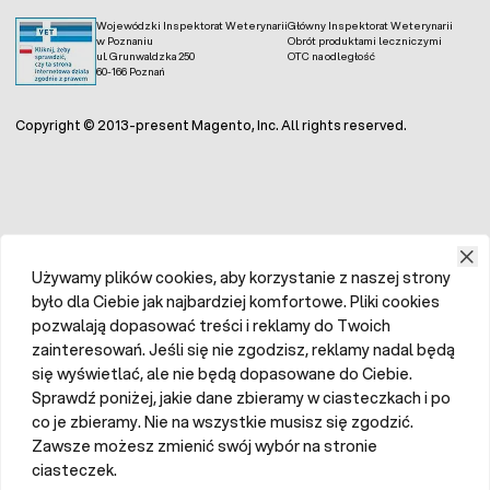
Wojewódzki Inspektorat Weterynarii
Główny Inspektorat Weterynarii
w Poznaniu
Obrót produktami leczniczymi
ul. Grunwaldzka 250
OTC na odległość
60-166 Poznań
Copyright © 2013-present Magento, Inc. All rights reserved.
Używamy plików cookies, aby korzystanie z naszej strony
było dla Ciebie jak najbardziej komfortowe. Pliki cookies
pozwalają dopasować treści i reklamy do Twoich
zainteresowań. Jeśli się nie zgodzisz, reklamy nadal będą
się wyświetlać, ale nie będą dopasowane do Ciebie.
Sprawdź poniżej, jakie dane zbieramy w ciasteczkach i po
co je zbieramy. Nie na wszystkie musisz się zgodzić.
Zawsze możesz zmienić swój wybór na stronie
ciasteczek.