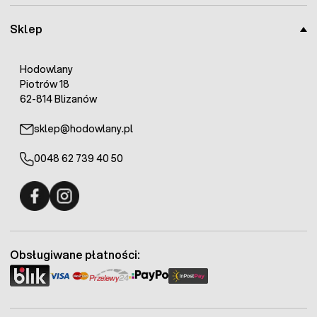
Sklep
Hodowlany
Piotrów 18
62-814 Blizanów
sklep@hodowlany.pl
0048 62 739 40 50
Fermo - facebook
Fermo - Instagram
Obsługiwane płatności: