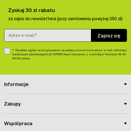
Zyskaj 30 zł rabatu
za zapis do newslettera (przy zamówieniu powyżej 350 zł)
Adres e-mail
Zapisz się
Wyrażam zgodę na otrzymywanie na podany przeze mnie adres e-mail informacji
handlowych pochodzących od FERMO Karol Owczarek, z siedzibą w Piotrowie 18, 62-
814 Blizanów.
Informacje
Zakupy
Współpraca