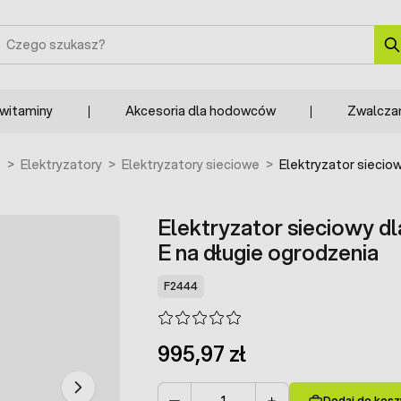
zukaj
 witaminy
Akcesoria dla hodowców
Zwalcza
e
>
Elektryzatory
>
Elektryzatory sieciowe
>
Elektryzator siecio
Elektryzator sieciowy d
E na długie ogrodzenia
F2444
995,97 zł
Dodaj do kosz