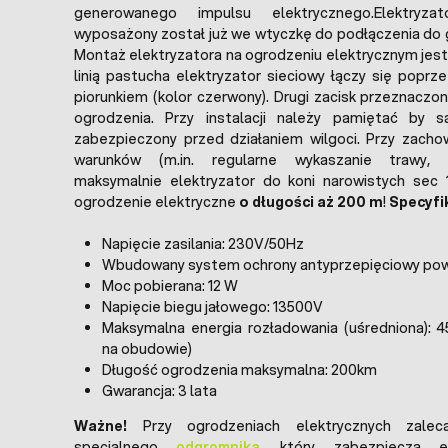
generowanego impulsu elektrycznego.Elektryz
wyposażony został już we wtyczkę do podłączenia do 
Montaż elektryzatora na ogrodzeniu elektrycznym jest
linią pastucha elektryzator sieciowy łączy się poprz
piorunkiem (kolor czerwony). Drugi zacisk przeznaczo
ogrodzenia. Przy instalacji należy pamiętać by 
zabezpieczony przed działaniem wilgoci. Przy zacho
warunków (m.in. regularne wykaszanie trawy, w
maksymalnie elektryzator do koni narowistych sec 
ogrodzenie elektryczne
o długości aż 200 m
!
Specyfi
Napięcie zasilania: 230V/50Hz
Wbudowany system ochrony antyprzepięciowy pow
Moc pobierana: 12 W
Napięcie biegu jałowego: 13500V
Maksymalna energia rozładowania (uśredniona):
na obudowie)
Długość ogrodzenia maksymalna: 200km
Gwarancja: 3 lata
Ważne!
Przy ogrodzeniach elektrycznych zalec
specjalnego
odgromnika
, który zabezpiecza el