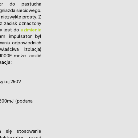
ator do pastucha
gniazda sieciowego.
 niezwykle prosty. Z
ez zacisk oznaczony
ny jest do
uzimienia
sam impulsator był
waniu odpowiednich
łaściwa izolacja)
1000E może zasilić
kacja:
yżej 250V
 4500mJ (podana
a się stosowanie
ektryzator przed