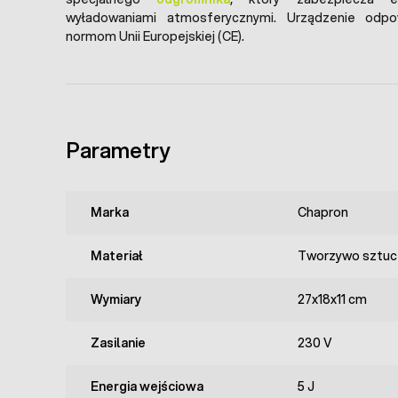
wyładowaniami atmosferycznymi. Urządzenie od
normom Unii Europejskiej (CE).
Parametry
Marka
Chapron
Materiał
Tworzywo sztuc
Wymiary
27x18x11 cm
Zasilanie
230 V
Energia wejściowa
5 J