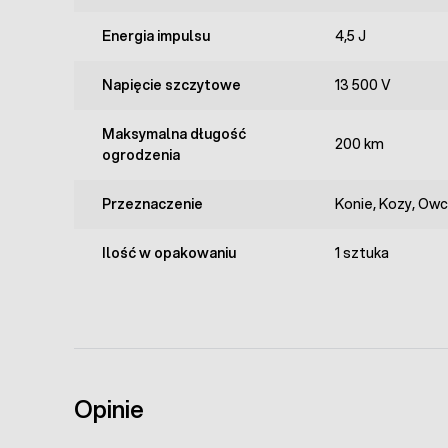
Energia impulsu
4,5 J
Napięcie szczytowe
13 500 V
Maksymalna długość
200 km
ogrodzenia
Przeznaczenie
Konie, Kozy, Ow
Ilość w opakowaniu
1 sztuka
Opinie