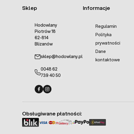
Sklep
Informacje
Hodowlany
Regulamin
Piotrów 18
Polityka
62-814
prywatności
Blizanów
Dane
sklep@hodowlany.pl
kontaktowe
0048 62
739 40 50
Fermo - facebook
Fermo - Instagram
Obsługiwane płatności: