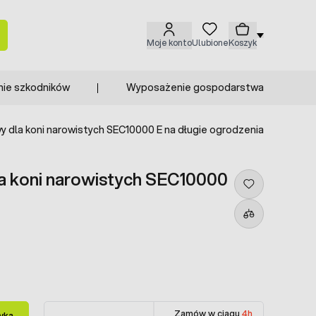
Moje konto
Ulubione
Koszyk
nie szkodników
Wyposażenie gospodarstwa
wy dla koni narowistych SEC10000 E na długie ogrodzenia
la koni narowistych SEC10000
Zamów w ciągu
4h
yka