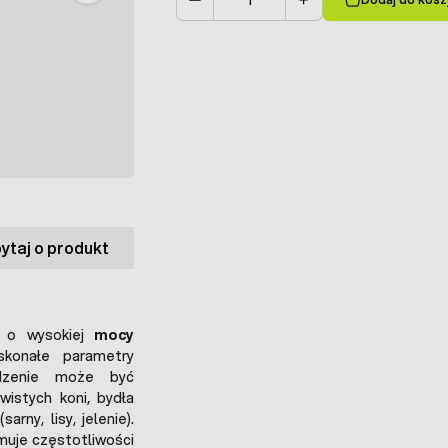
Ilość
ytaj o produkt
y o wysokiej
mocy
skonałe parametry
ądzenie może być
istych koni, bydła
rny, lisy, jelenie).
uje częstotliwości