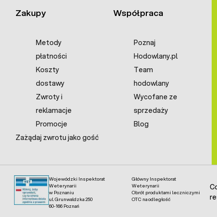
Zakupy
Współpraca
Metody
Poznaj
płatności
Hodowlany.pl
Koszty
Team
dostawy
hodowlany
Zwroty i
Wycofane ze
reklamacje
sprzedaży
Promocje
Blog
Zażądaj zwrotu jako gość
Wojewódzki Inspektorat
Główny Inspektorat
Weterynarii
Weterynarii
Co
w Poznaniu
Obrót produktami leczniczymi
re
ul. Grunwaldzka 250
OTC na odległość
60-166 Poznań