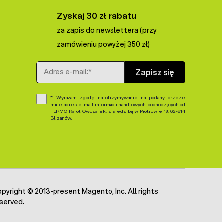
Zyskaj 30 zł rabatu
za zapis do newslettera (przy
zamówieniu powyżej 350 zł)
Adres e-mail
Zapisz się
Wyrażam zgodę na otrzymywanie na podany przeze
mnie adres e-mail informacji handlowych pochodzących od
FERMO Karol Owczarek, z siedzibą w Piotrowie 18, 62-814
Blizanów.
pyright © 2013-present Magento, Inc. All rights
served.