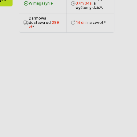
W magazynie
37m 34s
, a
wyślemy dziś
*.
Darmowa
dostawa od
299
14 dni
na zwrot*
zł
*