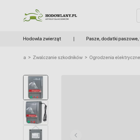
Przejdź do treści
S
Hodowla zwierząt
Pasze, dodatki paszowe,
trona główna
>
Zwalczanie szkodników
>
Ogrodzenia elektryczn