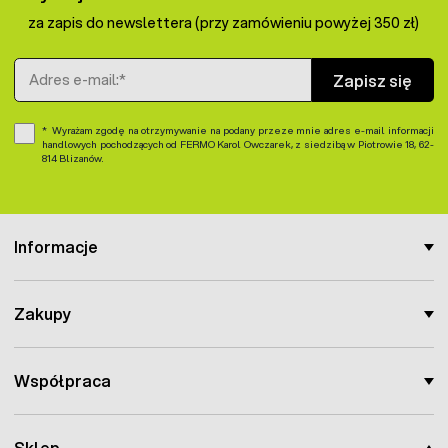
za zapis do newslettera (przy zamówieniu powyżej 350 zł)
Adres e-mail
Zapisz się
Wyrażam zgodę na otrzymywanie na podany przeze mnie adres e-mail informacji
handlowych pochodzących od FERMO Karol Owczarek, z siedzibą w Piotrowie 18, 62-
814 Blizanów.
Informacje
Zakupy
Współpraca
Sklep