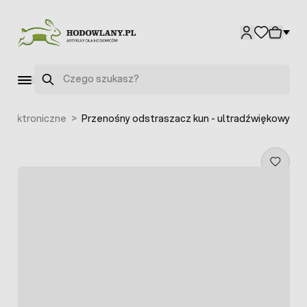
Przejdź do treści
Szukaj
elektroniczne
>
Przenośny odstraszacz kun - ultradźwiękowy