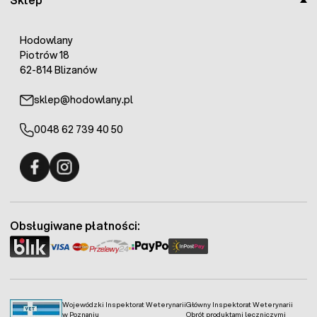
Hodowlany
Piotrów 18
62-814 Blizanów
sklep@hodowlany.pl
0048 62 739 40 50
Fermo - facebook
Fermo - Instagram
Obsługiwane płatności:
Wojewódzki Inspektorat Weterynarii
Główny Inspektorat Weterynarii
w Poznaniu
Obrót produktami leczniczymi