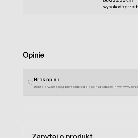
boki 30/30 cm
wysokość przód:
Opinie
Brak opinii
Bądź pierwszą osobą, która podzieli się opinią i pomoże innym w wyborz
Zapytaj o produkt