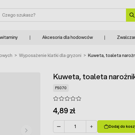
zukaj
 witaminy
Akcesoria dla hodowców
Zwalcza
mowych
>
Wyposażenie klatki dla gryzoni
>
Kuweta, toaleta narożn
Kuweta, toaleta narożni
F5070
4,89 zł
Dodaj do kosz
Ilość