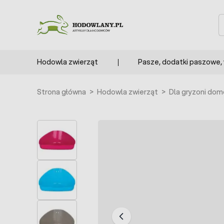
Przejdź do treści
S
Hodowla zwierząt
Pasze, dodatki paszowe,
Strona główna
>
Hodowla zwierząt
>
Dla gryzoni do