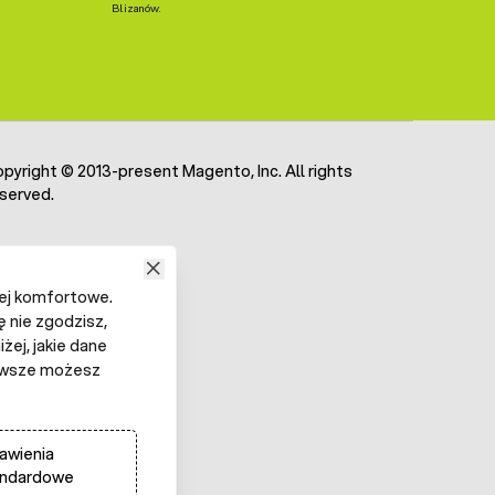
Blizanów.
pyright © 2013-present Magento, Inc. All rights
served.
iej komfortowe.
ę nie zgodzisz,
żej, jakie dane
 Zawsze możesz
awienia
andardowe