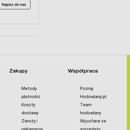
Napisz do nas
Zakupy
Współpraca
Metody
Poznaj
płatności
Hodowlany.pl
Koszty
Team
dostawy
hodowlany
Zwroty i
Wycofane ze
reklamacje
sprzedaży