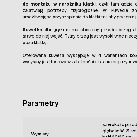
do montażu w narożniku klatki
, czyli tam gdzie g
załatwiają potrzeby fizjologiczne. W kuwecie zn
umożliwiające przyczepienie do klatki tak aby gryzonie je
Kuwetka dla gryzoni
ma obniżony przedni brzeg a
łatwo do niej wejść. Tylny brzeg jest wysoki więc niec
poza klatkę.
Oferowana kuweta występuje w 4 wariantach kolor
wysyłany jest losowo w zależności o stanu magazynow
Parametry
szerokość przó
głębokość 21 cm
Wymiary