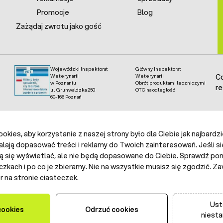
Promocje
Blog
Zażądaj zwrotu jako gość
Wojewódzki Inspektorat
Główny Inspektorat
Weterynarii
Weterynarii
Co
w Poznaniu
Obrót produktami leczniczymi
re
ul. Grunwaldzka 250
OTC na odległość
60-166 Poznań
kies, aby korzystanie z naszej strony było dla Ciebie jak najbardz
alają dopasować treści i reklamy do Twoich zainteresowań. Jeśli si
ą się wyświetlać, ale nie będą dopasowane do Ciebie. Sprawdź poni
czkach i po co je zbieramy. Nie na wszystkie musisz się zgodzić.
 na stronie ciasteczek.
Ust
cookies
Odrzuć cookies
niest