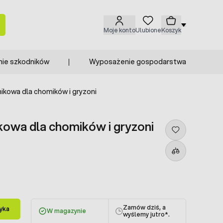
Moje konto
Ulubione
Koszyk
nie szkodników
Wyposażenie gospodarstwa
ikowa dla chomików i gryzoni
kowa dla chomików i gryzoni
Zamów dziś, a
yka
W magazynie
wyślemy jutro
*.