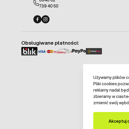
0048 62
739 40 50
Fermo - facebook
Fermo - Instagram
Obsługiwane płatności:
Używamy plików coo
Pliki cookies pozw
reklamy nadal będ
zbieramy w ciaste
zmienić swój wybór
Akceptuj 