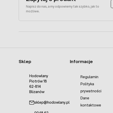
Napisz do nas, a my odpowiemy tak szybko, jak to
możliwe.
Sklep
Informacje
Hodowlany
Regulamin
Piotrów 18
Polityka
62-814
prywatności
Blizanów
Dane
sklep@hodowlany.pl
kontaktowe