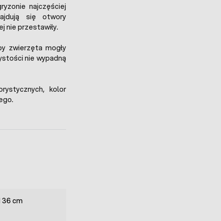
ryzonie najczęściej
ajdują się otwory
j nie przestawiły.
by zwierzęta mogły
zystości nie wypadną
ystycznych, kolor
ego.
d 36 cm