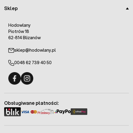
Sklep
Hodowlany
Piotrów 18
62-814 Blizanów
sklep@hodowlany.pl
0048 62 739 40 50
Fermo - facebook
Fermo - Instagram
Obsługiwane płatności: