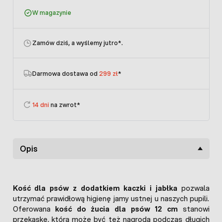
W magazynie
Zamów dziś, a wyślemy jutro
*.
Darmowa dostawa od
299 zł
*
14 dni
na zwrot*
Opis
Kość dla psów z dodatkiem kaczki i jabłka
pozwala
utrzymać prawidłową higienę jamy ustnej u naszych pupili.
Oferowana
kość do żucia dla psów 12 cm
stanowi
przekąskę, która może być też nagrodą podczas długich