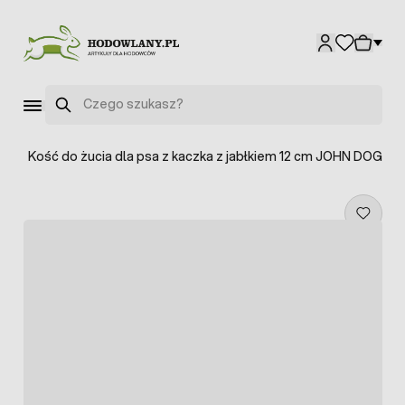
Przejdź do treści
Szukaj
ów
>
Kość do żucia dla psa z kaczka z jabłkiem 12 cm JOHN DOG