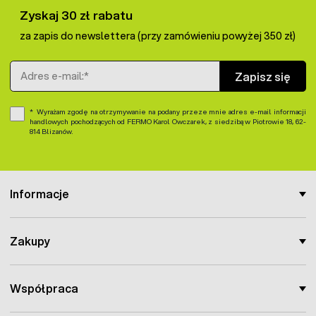
Zyskaj 30 zł rabatu
za zapis do newslettera (przy zamówieniu powyżej 350 zł)
Adres e-mail
Zapisz się
Wyrażam zgodę na otrzymywanie na podany przeze mnie adres e-mail informacji
handlowych pochodzących od FERMO Karol Owczarek, z siedzibą w Piotrowie 18, 62-
814 Blizanów.
Informacje
Zakupy
Współpraca