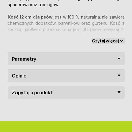
spacerów oraz treningów.
Kość 12 cm dla psów
jest w 100 % naturalna, nie zawiera
chemicznych dodatków, barwników oraz glutenu. Kość z
kaczką i jabłkiem przeznaczona jest dla psów powyżej 12
miesiąca.
Czytaj więcej
W ofercie dostępne są również
kości o innych smakach
dla psów
.
Parametry
Opinie
Zapytaj o produkt