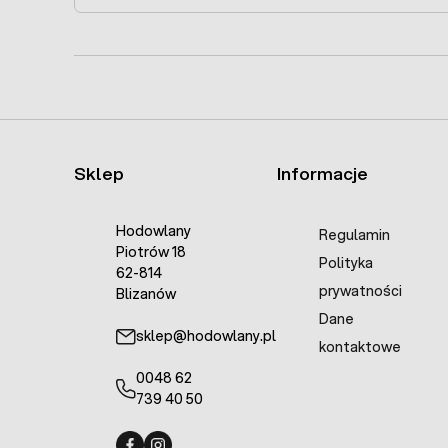
Sklep
Informacje
Hodowlany
Regulamin
Piotrów 18
Polityka
62-814
prywatności
Blizanów
Dane
sklep@hodowlany.pl
kontaktowe
0048 62
739 40 50