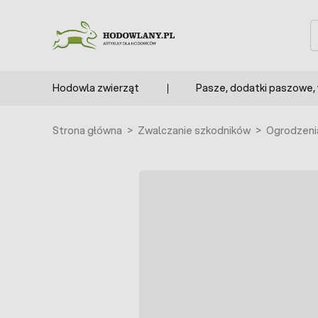
Przejdź do treści
S
Hodowla zwierząt
Pasze, dodatki paszowe,
Strona główna
>
Zwalczanie szkodników
>
Ogrodzeni