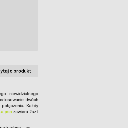
ytaj o produkt
go niewidzialnego
zastosowanie dwóch
połączenia. Każdy
la psa
zawiera 2szt
potrzebne są