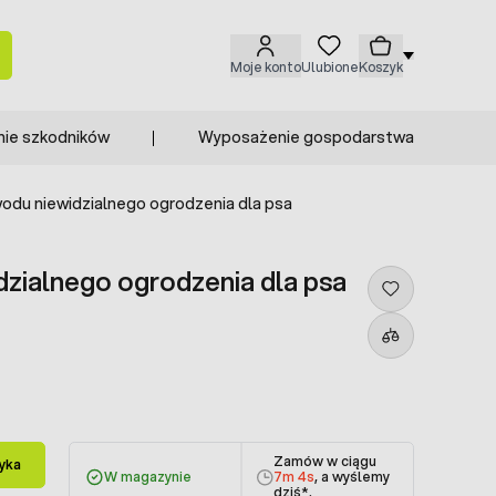
Moje konto
Ulubione
Koszyk
nie szkodników
Wyposażenie gospodarstwa
wodu niewidzialnego ogrodzenia dla psa
dzialnego ogrodzenia dla psa
Zamów w ciągu
yka
W magazynie
7m 4s
, a wyślemy
dziś
*.