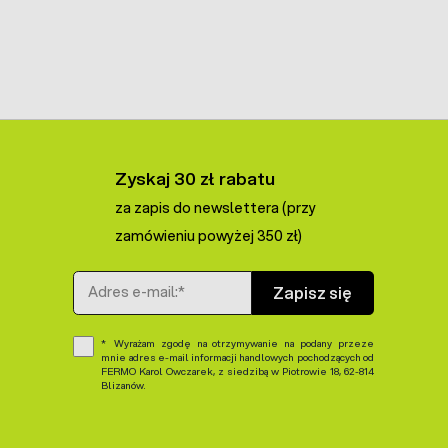
Zyskaj 30 zł rabatu
za zapis do newslettera (przy
zamówieniu powyżej 350 zł)
Adres e-mail
Zapisz się
Wyrażam zgodę na otrzymywanie na podany przeze
mnie adres e-mail informacji handlowych pochodzących od
FERMO Karol Owczarek, z siedzibą w Piotrowie 18, 62-814
Blizanów.