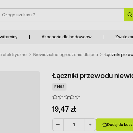
zukaj
 witaminy
Akcesoria dla hodowców
Zwalcza
a elektryczne
>
Niewidzialne ogrodzenie dla psa
>
Łączniki prze
Łączniki przewodu niewi
F1452
19,47 zł
Dodaj do kosz
Ilość